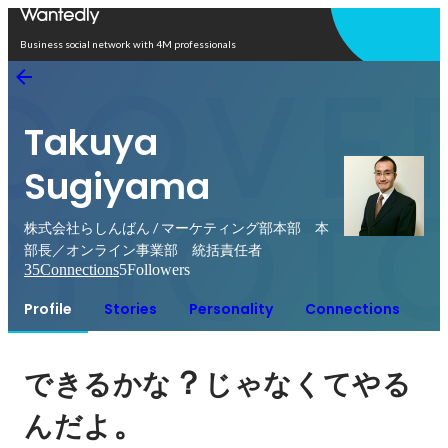
Open in app
Business social network with 4M professionals
Takuya
Sugiyama
株式会社らしんばん / マーケティング部本部 本
部長／オンライン事業部 統括責任者
35
Connections
5
Followers
Profile
Stories
Personality
Connections
？
できるかな
じゃなくてやる
。
んだよ