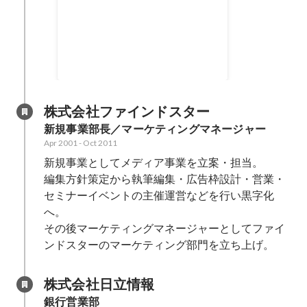
ASOを導入することで顧客アプ
リDL増加
Nov 2011
-
Oct 2018
400
%
株式会社ファインドスター
新規事業部長／マーケティングマネージャー
Apr 2001
-
Oct 2011
新規事業としてメディア事業を立案・担当。

編集方針策定から執筆編集・広告枠設計・営業・
セミナーイベントの主催運営などを行い黒字化
へ。

その後マーケティングマネージャーとしてファイ
ンドスターのマーケティング部門を立ち上げ。
株式会社日立情報
銀行営業部