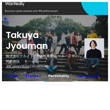
Open in app
Business social network with 4M professionals
Takuya
Jyouman
株式会社クルイト / 予備校事業部 マネージャー/
関西統括
30
Connections
15
Followers
Profile
Stories 1
Personality
Connections