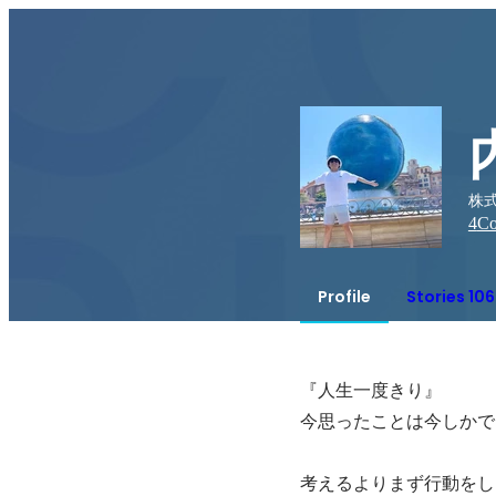
株式
4
Co
Profile
Stories 106
『人生一度きり』

今思ったことは今しかで
考えるよりまず行動をし