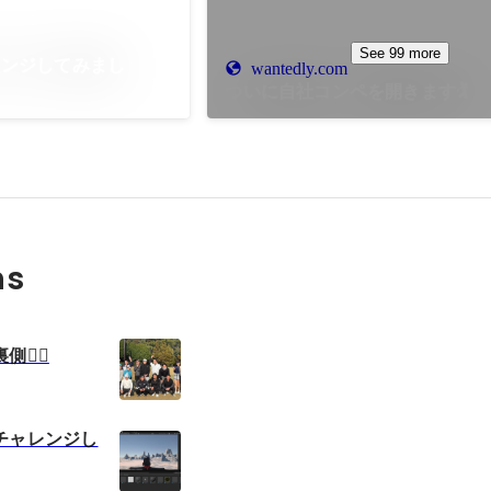
See 99 more
レンジしてみまし
wantedly.com
ついに自社コンペを開きます🏌️
ns
️‍♀️
チャレンジし