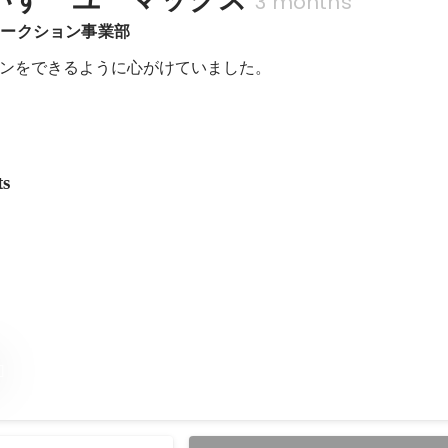
3 months
オークション事業部
ンをできるように心がけていました。
ts
️