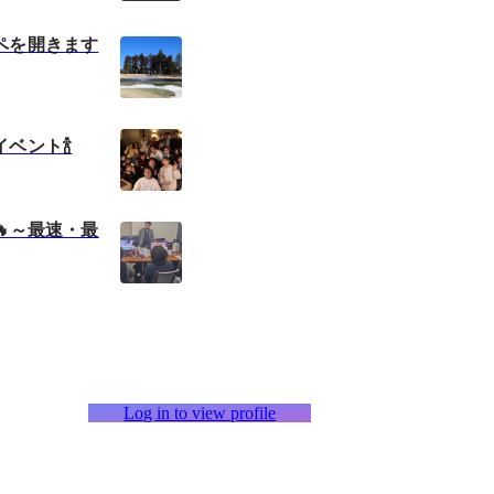
ペを開きます
ベント🍾
🔥～最速・最
Log in to view profile