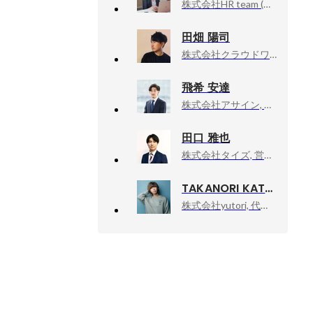
株式会社HR team (旧リアステージ), 新卒リクルーティング本部 サブマネージャー
田畑 陽司
株式会社クラウドワークス, 部長
飛希 安達
株式会社アサイン, 執行役員
田口 雅也
株式会社タイズ, 営業部アセットマネジメントGマネージャー/企画部経営企画Gマネージャー
TAKANORI KATAISHI
株式会社yutori, 代表取締役社長