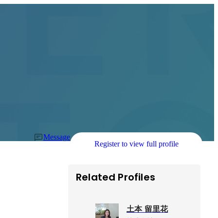
Message
Register to view full profile
Related Profiles
土本 留里花