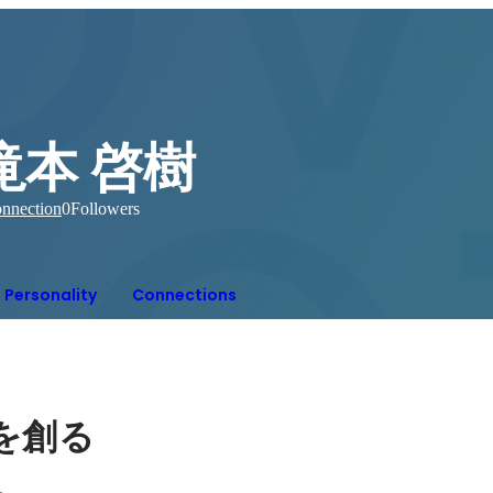
滝本 啓樹
nnection
0
Followers
Personality
Connections
を創る