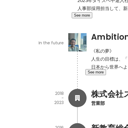
2023年タイズへ中途入社
人事部採用担当して、新
See more
Ambitio
In the future
《私の夢》

人生の目標は、「
日本から世界へよ
See more
株式会社
2018
-
2023
営業部
2016