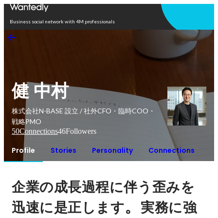
Open in app
Business social network with 4M professionals
健 中村
株式会社N-BASE 設立 / 社外CFO・臨時COO・
戦略PMO
50
Connections
46
Followers
Profile
Stories
Personality
Connections
企業の成長過程に伴う歪みを
。
迅速に是正します
実務に強