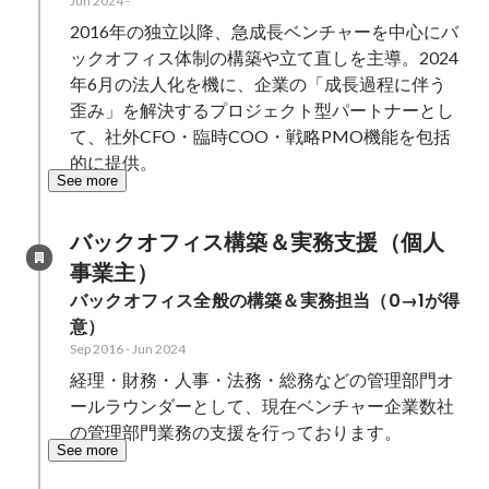
Jun 2024
-
2016年の独立以降、急成長ベンチャーを中心にバ
ックオフィス体制の構築や立て直しを主導。2024
年6月の法人化を機に、企業の「成長過程に伴う
歪み」を解決するプロジェクト型パートナーとし
て、社外CFO・臨時COO・戦略PMO機能を包括
的に提供。
See more
バックオフィス構築＆実務支援（個人
事業主）
バックオフィス全般の構築＆実務担当（0→1が得
意）
Sep 2016
-
Jun 2024
経理・財務・人事・法務・総務などの管理部門オ
ールラウンダーとして、現在ベンチャー企業数社
の管理部門業務の支援を行っております。
See more