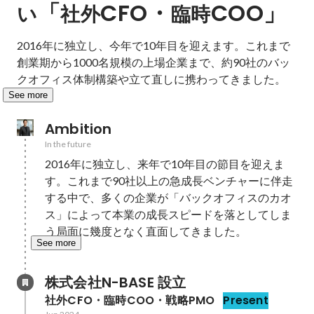
「
CFO・
COO」
い
社外
臨時
2016年に独立し、今年で10年目を迎えます。これまで
創業期から1000名規模の上場企業まで、約90社のバッ
クオフィス体制構築や立て直しに携わってきました。
See more
Ambition
In the future
2016年に独立し、来年で10年目の節目を迎えま
す。これまで90社以上の急成長ベンチャーに伴走
する中で、多くの企業が「バックオフィスのカオ
ス」によって本業の成長スピードを落としてしま
う局面に幾度となく直面してきました。
See more
株式会社N-BASE 設立
社外CFO・臨時COO・戦略PMO
Present