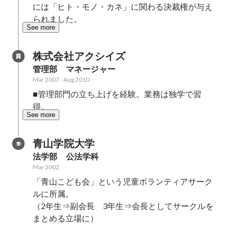
には「ヒト・モノ・カネ」に関わる決裁権が与え
られました。
See more
株式会社アクシイズ
管理部　マネージャー
Mar 2007
-
Aug 2010
■管理部門の立ち上げを経験。業務は独学で習
得。
See more
青山学院大学
法学部　公法学科
Mar 2002
「青山こども会」という児童ボランティアサーク
ルに所属。

（2年生⇒副会長　3年生⇒会長としてサークルを
まとめる立場に）