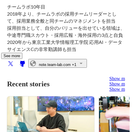
チームラボ10年目

2018年より、チームラボの採用チームリーダーとし
て、採用業務全般と同チームのマネジメントを担当

採用担当として、自分のバリューを出せている領域は、
中途専門職スカウト・採用広報・海外採用の3点と自負

2020年から東京工業大学情報理工学院 応用AI・データ
サイエンスCの非常勤講師も担当
See more
note.team-lab.com
+1
Show more
Recent stories
Show more
Show more