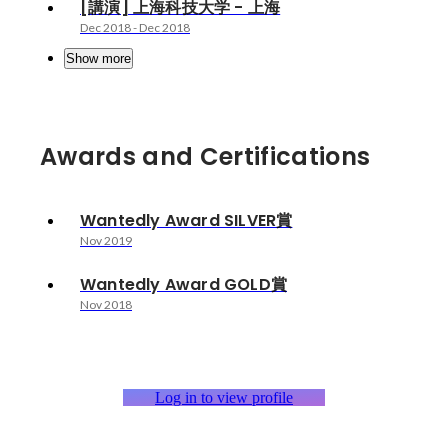
[講演] 上海科技大学 - 上海
Dec 2018
-
Dec 2018
Show more
Awards and Certifications
Wantedly Award SILVER賞
Nov 2019
Wantedly Award GOLD賞
Nov 2018
Log in to view profile