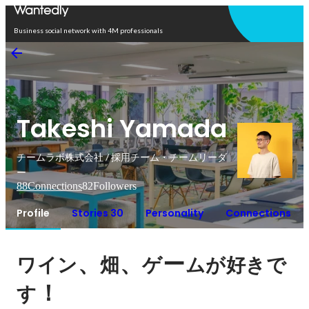
Open in app
Business social network with 4M professionals
Takeshi Yamada
チームラボ株式会社 / 採用チーム・チームリーダ
ー
88
Connections
82
Followers
Profile
Stories 30
Personality
Connections
、
、
ー
ワイン
畑
ゲ
ムが好きで
！
す