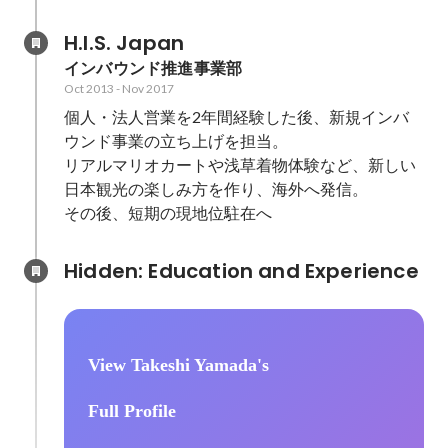
た多岐に渡
H.I.S. Japan
インバウンド推進事業部
Oct 2013
-
Nov 2017
個人・法人営業を2年間経験した後、新規インバ
ウンド事業の立ち上げを担当。

リアルマリオカートや浅草着物体験など、新しい
日本観光の楽しみ方を作り、海外へ発信。

その後、短期の現地位駐在へ
Hidden: Education and Experience	
View Takeshi Yamada's
Full Profile