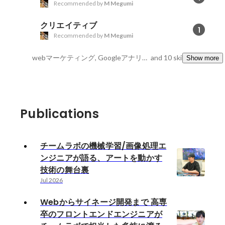
Recommended by
M Megumi
クリエイティブ
1
Recommended by
M Megumi
webマーケティング, Googleアナリティクス, Google Adwords
and 10 skills
Show more
Publications
チームラボの機械学習/画像処理エ
ンジニアが語る、アートを動かす
技術の舞台裏
Jul 2026
Webからサイネージ開発まで 高専
卒のフロントエンドエンジニアが