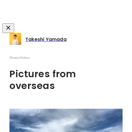
Takeshi Yamada
Photo/Video
Pictures from
overseas