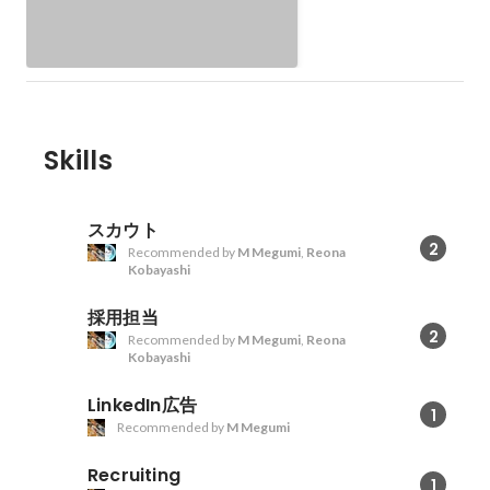
Skills
スカウト
2
Recommended by
M Megumi
,
Reona
Kobayashi
採用担当
2
Recommended by
M Megumi
,
Reona
Kobayashi
LinkedIn広告
1
Recommended by
M Megumi
Recruiting
1