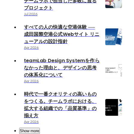
チームラボで担当した多岐に渡る
プロジェクト
Jul 2026
すべての人の快適な空港体験 ──
成田国際空港公式Webサイト リニ
ューアルの設計指針
Apr 2026
teamLab Design Systemを作ら
なかった理由と、デザインの思考
の体系化について
Apr 2026
時代で一番クオリティの高いもの
をつくる。チームラボにおける、
拡大する組織での「品質基準」の
揃え方
Apr 2026
Show more