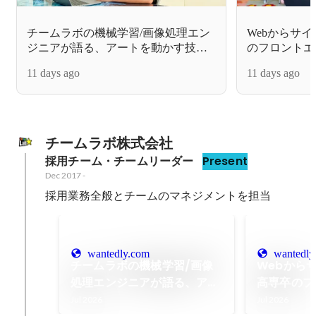
チームラボの機械学習/画像処理エン
Webからサ
ジニアが語る、アートを動かす技術
のフロントエ
の舞台裏
ムラボで担当
11 days ago
11 days ago
ェクト
チームラボ株式会社
採用チーム・チームリーダー
Present
Dec 2017
-
採用業務全般とチームのマネジメントを担当
wantedly.com
wantedly
チームラボの機械学習/画像
Webから
処理エンジニアが語る、アー
高専卒のフ
トを動かす技術の舞台裏
ジニアがチ
Jul 2026
Jul 2026