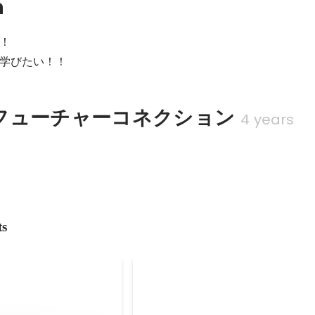
n
！

学びたい！！
フューチャーコネクション
4 years
ts