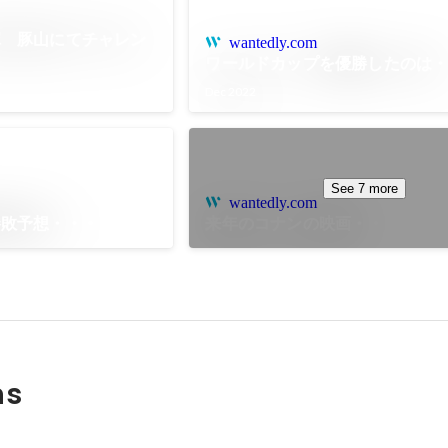
塚 豚山にてチャレン
wantedly.com
ワールドカップを優勝したのは
Dec 2022
See 7 more
wantedly.com
勝敗予想・・・
来年のコナンの映画・・・
ns