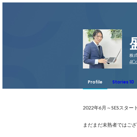
株
4
Co
Profile
Stories 10
2022年6月～SESスタート
まだまだ未熟者ではござ