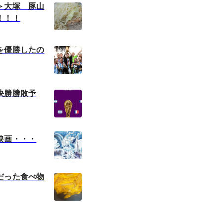
＞大塚 豚山
！！！
を優勝したの
決勝勝敗予
映画・・・
だった食べ物