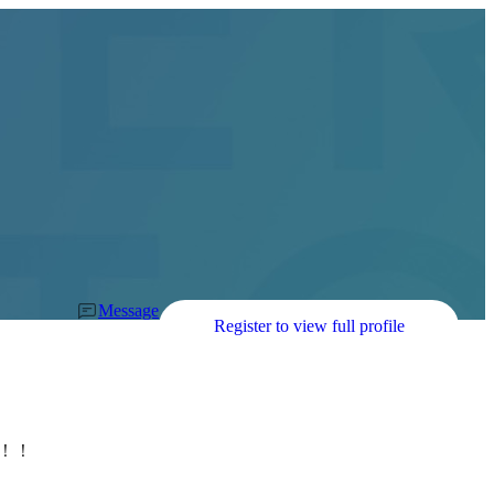
Message
Register to view full profile
！
