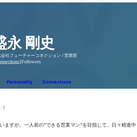
盛永 剛史
式会社フューチャーコネクション / 営業部
nnections
2
Followers
Personality
Connections
！

いますが、一人前の"できる営業マン"を目指して、日々精進中！