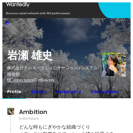
Open in app
Business social network with 4M professionals
岩瀬 雄史
株式会社クロス・コミュニケーション / システム
開発部
0
Connections
0
Followers
Profile
Stories
Personality
Connections
Ambition
In the future
どんな時もにぎやかな組織づくり
