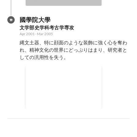
國學院大學
文学部史学科考古学専攻
Apr 2001
-
Mar 2005
縄文土器、特に顔面のような装飾に強く心を奪わ
れ、精神文化の世界にどっぷりはまり、研究者と
しての汎用性を失う。
i-Mode、J-Sky、EZweb向
けHPの構築
高校生の頃から初めて、最盛期に
は1万PV/日の壁紙サイト、
1000PV/日のゲーム攻略サイトな
1999
-
2004
どを運営。HTML、CSS、Perlなど
を習得。iアプリにも挑戦したが、
公開までは至らず挫折。