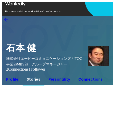
Open in app
Business social network with 4M professionals
石本 健
株式会社エーピーコミュニケーションズ / iTOC
事業部MBS部 グループマネージャー
2
Connections
1
Follower
Profile
Stories
Personality
Connections