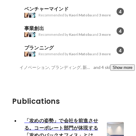
ベンチャーマインド
4
Recommended by
Kaori Matoba
and
3 more
事業創出
4
Recommended by
Kaori Matoba
and
3 more
プランニング
4
Recommended by
Kaori Matoba
and
3 more
イノベーション, ブランディング, 新規ビジネス企画
and 4 skills
Show more
Publications
「攻めの姿勢」で会社を前進させ
る。コーポレート部門が体現する
「攻めのバックオフィス」とは