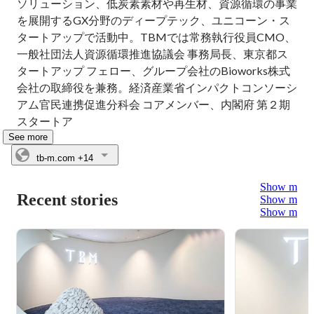
ソリューション、低炭素素材や再生材、資源循環の事業
を展開するGX分野のディープテック、ユニコーン・ス
タートアップで活動中。TBMでは常務執行役員CMO、
一般社団法人資源循環推進協議会 事務局長、東京都ス
タートアップ フェロー、グループ会社のBioworks株式
会社の取締役を兼務。経済産業省インパクトコンソーシ
アム官民連携促進分科会 コアメンバー、内閣府 第２期
スタートア
See more
tb-m.com
+14
Show more
Recent stories
Show more
Show more