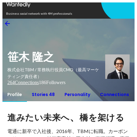
Open in app
Business social network with 4M professionals
笹木 隆之
株式会社TBM / 常務執行役員CMO（最高マーケ
ティング責任者）
264
Connections
186
Followers
Profile
Stories 48
Personality
Connections
、
進みたい未来へ
橋を架ける
電通に新卒で入社後、2016年、TBMに転職。カーボン