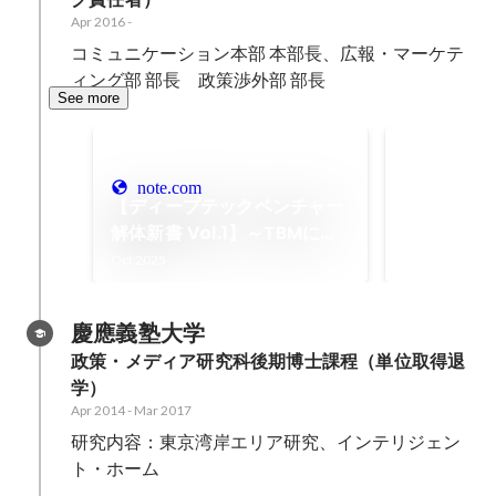
Apr 2016
-
コミュニケーション本部 本部長、広報・マーケテ
ィング部 部長　政策渉外部 部長
See more
環境省「第
体フォーラ
note.com
「第五次循環
【ディープテックベンチャー
画」において
解体新書 Vol.1】～TBMに学
とされたこと
Sep 2025
ぶ、ディープテック・ユニコ
Oct 2025
事例の共有、
ーンの国家戦略と資本政策～
ートアップの
地域での循環
慶應義塾大学
題の解決と地
政策・メディア研究科後期博士課程（単位取得退
創生につなげ
学）
2025年9月
Apr 2014
-
Mar 2017
近畿地方環境
３Ｒ・資源循
研究内容：東京湾岸エリア研究、インテリジェン
催による「第
ト・ホーム
フォーラム」