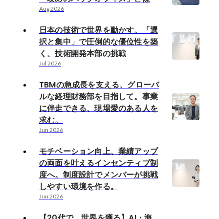
Aug 2026
日本の技術で世界を動かす。「選
択と集中」で圧倒的な優位性を築
く、技術開発本部の挑戦
Jul 2026
TBMの急成長を支える、グローバ
ルな経理財務部を目指して。事業
に伴走できる、現場愛のある人を
求む。
Jun 2026
モチベーション向上、業績アップ
の両面を叶えるインセンティブ制
度へ。制度設計でメンバーが挑戦
しやすい環境を作る。
Jun 2026
【20代で、世界を獲る】AI・海