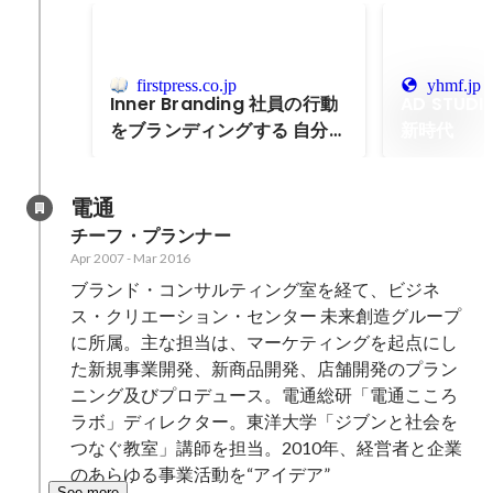
同フォーラム
ョンでは、「
による革新的
firstpress.co.jp
yhmf.jp
デルの紹介」
Inner Branding 社員の行動
AD STUD
だき、一般社
をブランディングする 自分ゴ
新時代
協議会の活動
ト化
入会するサー
分野における
電通
ネスモデルを
チーフ・プランナー
プ事業者の方
ました。
Apr 2007
-
Mar 2016
ブランド・コンサルティング室を経て、ビジネ
ス・クリエーション・センター 未来創造グループ
に所属。主な担当は、マーケティングを起点にし
た新規事業開発、新商品開発、店舗開発のプラン
ニング及びプロデュース。電通総研「電通こころ
ラボ」ディレクター。東洋大学「ジブンと社会を
つなぐ教室」講師を担当。2010年、経営者と企業
のあらゆる事業活動を“アイデア”
See more