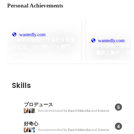
Personal Achievements
wantedly.com
「攻めの姿勢」で会社を前進
wantedly.com
日本の技術で世界
させる。コーポレート部門が
「選択と集中」で
体現する「攻めのバックオフ
Aug 2026
位性を築く、技術
ィス」とは
挑戦
Skills
プロデュース
5
Recommended by
Kaori Matoba
and
4 more
好奇心
4
Recommended by
Kaori Matoba
and
3 more