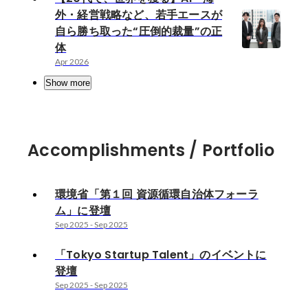
外・経営戦略など、若手エースが
自ら勝ち取った“圧倒的裁量”の正
体
Apr 2026
Show more
Accomplishments / Portfolio
環境省「第１回 資源循環自治体フォーラ
ム」に登壇
Sep 2025
-
Sep 2025
「Tokyo Startup Talent」のイベントに
登壇
Sep 2025
-
Sep 2025