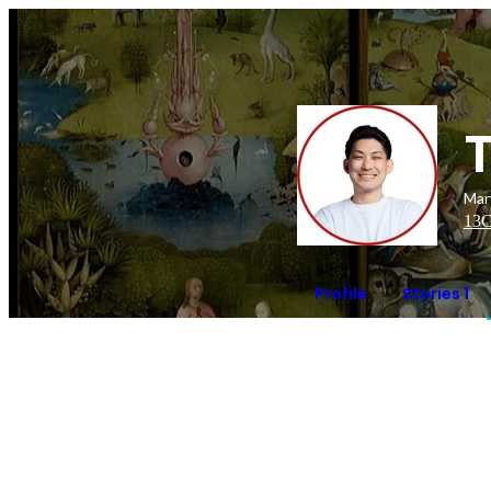
Ma
13
C
Profile
Stories 1