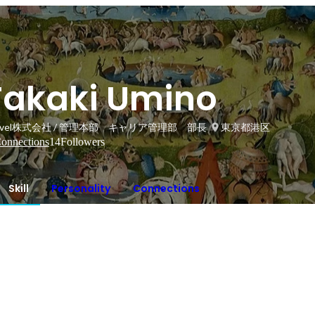
Takaki Umino
rvel株式会社 / 管理本部 キャリア管理部 部長
東京都港区
onnections
14
Followers
Skill
Personality
Connections