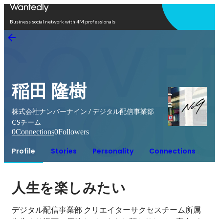
Open in app
Business social network with 4M professionals
稲田 隆樹
株式会社ナンバーナイン / デジタル配信事業部
CSチーム
0
Connections
0
Followers
Profile
Stories
Personality
Connections
人生を楽しみたい
デジタル配信事業部 クリエイターサクセスチーム所属
