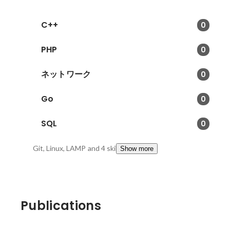
C++
0
PHP
0
ネットワーク
0
Go
0
SQL
0
Git, Linux, LAMP
and 4 skills
Show more
Publications