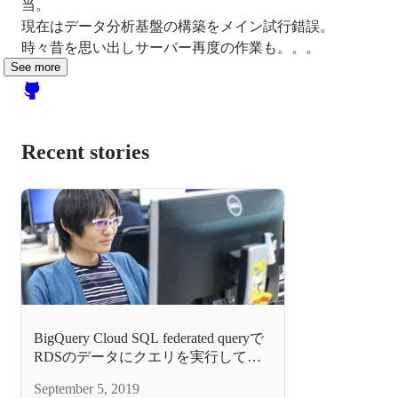
当。

現在はデータ分析基盤の構築をメイン試行錯誤。

時々昔を思い出しサーバー再度の作業も。。。
See more
Recent stories
BigQuery Cloud SQL federated queryで
RDSのデータにクエリを実行してみ
る
September 5, 2019