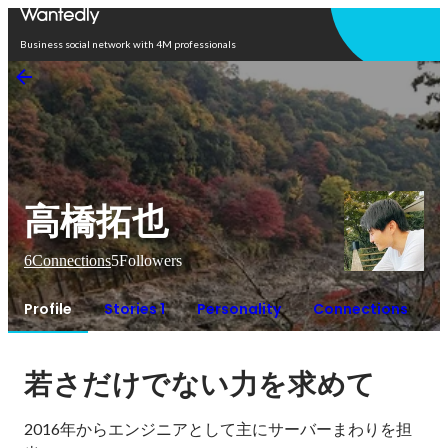
Open in app
Business social network with 4M professionals
高橋拓也
6
Connections
5
Followers
Profile
Stories 1
Personality
Connections
若さだけでない力を求めて
2016年からエンジニアとして主にサーバーまわりを担