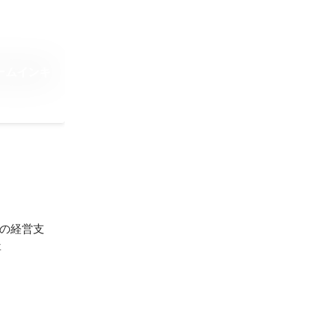
ームインキ
の経営支
事