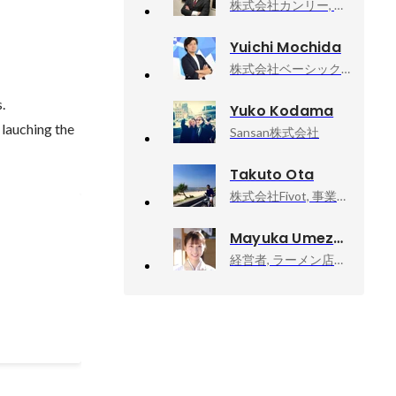
株式会社カンリー, セールス部 部長
Yuichi Mochida
株式会社ベーシック, SaaS事業部 セールス部長


Yuko Kodama
lauching the 
Sansan株式会社
Takuto Ota
株式会社Fivot, 事業責任者
グローバ
Mayuka Umezawa
経営者, ラーメン店店主