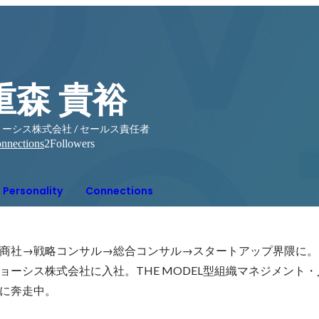
重森 貴裕
ーシス株式会社 / セールス責任者
nnections
2
Followers
Personality
Connections
商社→戦略コンサル→総合コンサル→スタートアップ界隈に。Bi
ョーシス株式会社に入社。THE MODEL型組織マネジメント
に奔走中。