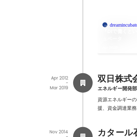
dreamincubato
『DIで働くと
ュベータ
Apr 2020
双日株式
Apr 2012
-
Mar 2019
エネルギー開発
資源エネルギーの
援、資⾦調達業務
カタール
Nov 2014
-