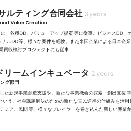
ンサルティング合同会社
3 years
Fund Value Creation
けに、各種DD、バリューアップ提案 等に従事。ビジネスDD、
ョナルDD等、様々な案件を経験。また米国企業による日本企業
ドリームインキュベータ
2 years
ィング部門
した新規事業創造支援や、新たな事業機会の探索・創出支援 
B という、社会課題解決のための新たな官⺠連携の仕組みを活用
デミア、⺠間 等、様々なプレイヤーを巻き込んだ新しい産業