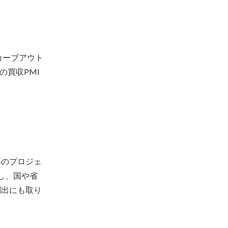
カーブアウト
の買収PMI
等のプロジェ
し、国や省
創出にも取り