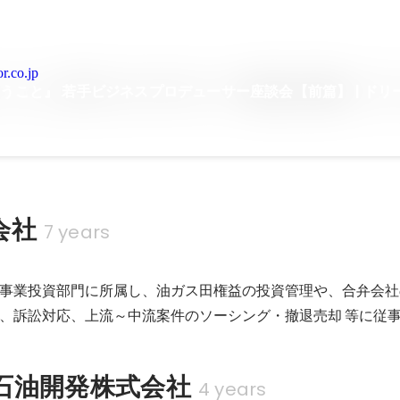
r.co.jp
いうこと』 若手ビジネスプロデューサー座談会【前篇】 | ドリ
会社
7 years
部
事業投資部門に所属し、油ガス⽥権益の投資管理や、合弁会社
、訴訟対応、上流～中流案件のソーシング・撤退売却 等に従
石油開発株式会社
4 years