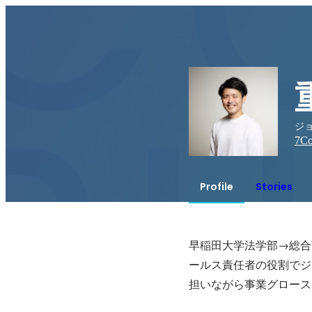
ジョ
7
Co
Profile
Stories
早稲田大学法学部→総合
ールス責任者の役割でジ
担いながら事業グロース