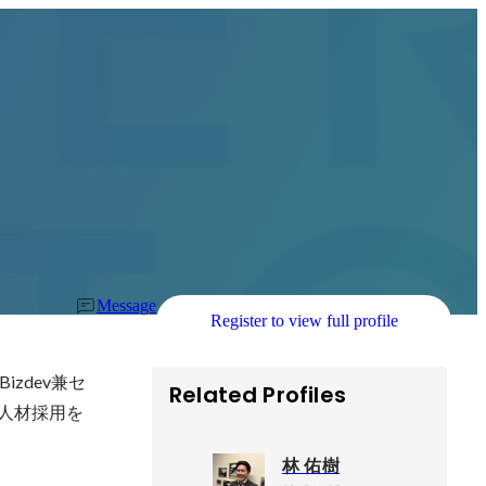
Message
Register to view full profile
zdev兼セ
Related Profiles
・人材採用を
林 佑樹