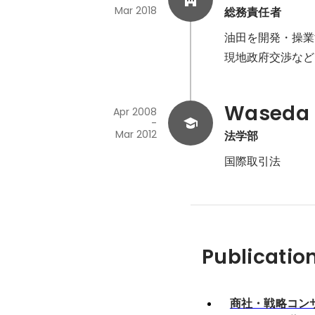
Mar 2018
総務責任者
油⽥を開発・操業
現地政府交渉など
Waseda 
Apr 2008
-
Mar 2012
法学部
国際取引法
Publicatio
商社・戦略コン