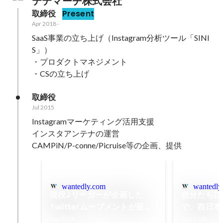
テテマーチ株式会社
取締役
Present
Apr 2018
-
SaaS事業の立ち上げ（Instagram分析ツール「SINI
S」）

・プロダクトマネジメント

・CSの立ち上げ
取締役
Jul 2015
Instagramマーケティング活用支援

インスタアンテナの運営

CAMPiN/P-conne/Picruise等の企画、提供
wantedly.com
wantedly
現役Jリーガーが企画した
自分たちに
Twitterムーブメントが延べ
で、西日本
476万リーチを獲得
援を行うこ
Dec 2018
Aug 2018