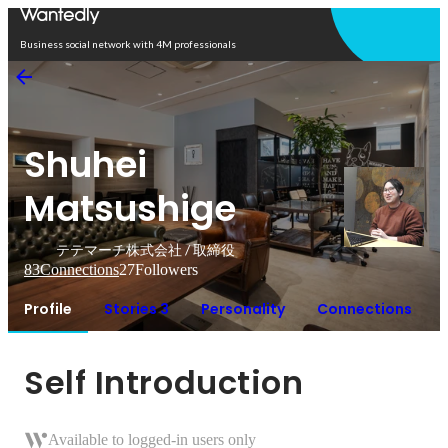
Open in app
Business social network with 4M professionals
Shuhei
Matsushige
テテマーチ株式会社 / 取締役
83
Connections
27
Followers
Profile
Stories 3
Personality
Connections
Self Introduction
Available to logged-in users only