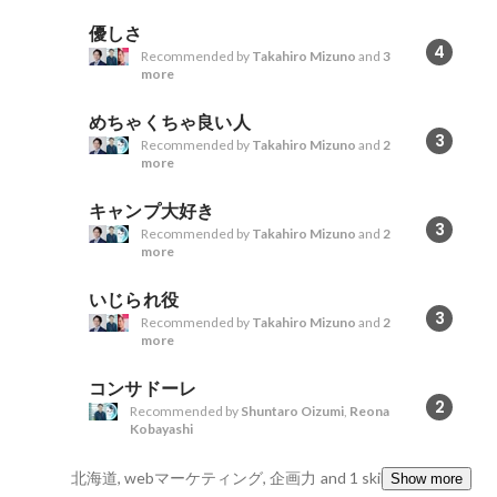
優しさ
4
Recommended by
Takahiro Mizuno
and
3
more
めちゃくちゃ良い人
3
Recommended by
Takahiro Mizuno
and
2
more
キャンプ大好き
3
Recommended by
Takahiro Mizuno
and
2
more
いじられ役
3
Recommended by
Takahiro Mizuno
and
2
more
コンサドーレ
2
Recommended by
Shuntaro Oizumi
,
Reona
Kobayashi
北海道, webマーケティング, 企画力
and 1 skills
Show more