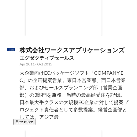
新規事業立ち上げ
新規事業として電子チケット発券
SaaS事業を立ち上げました。 マー
ケティング、ネットワーキング、
Dec 2016
初期ユーザー獲得、サービス設
計、メンバー集めなど。
株式会社ワークスアプリケーションズ
エグゼクティブセールス
Apr 2011
-
Oct 2015
大企業向けECパッケージソフト「COMPANY E
C」の企画提案営業。東日本営業部、西日本営業
部、およびセールスプランニング部（営業企画
部）の3部門を兼務。当時の最高額受注を記録。

日本最大手クラスの大規模EC企業に対して提案プ
ロジェクト責任者として多数提案。経営企画部と
しては、アジア最
See more