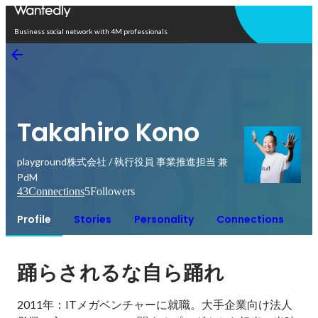
Open in app
Business social network with 4M professionals
Takahiro Kono
playground株式会社 / 執行役員 事業推進担当 兼
PdM
43
Connections
5
Followers
Profile
Stories
Personality
Connections
踊らされるな自ら踊れ
2011年：ITメガベンチャーに就職。大手企業向け法人