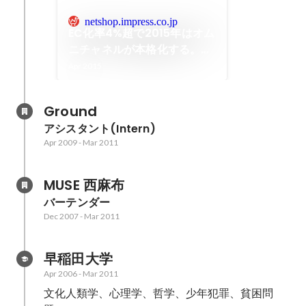
netshop.impress.co.jp
EC化率4%超で2015年はオム
ニチャネルが本格化する。ワ
ークスアプリケーションズの
Apr 2015
提言 | 2015年のEC市場を占
う! 押さえておくべきポイン
Ground
トは?
アシスタント(Intern)
Apr 2009
-
Mar 2011
MUSE 西麻布
バーテンダー
Dec 2007
-
Mar 2011
早稲田大学
Apr 2006
-
Mar 2011
文化人類学、心理学、哲学、少年犯罪、貧困問