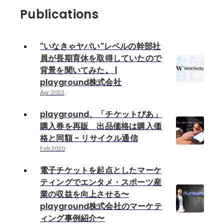
Publications
"いなきゃヤバい"レベルの幹部社
員が長期育休を取得していたので
背景を聞いてみた。 |
playground株式会社
Apr 2022
playground、「チケットぴあ」
購入券を再販 出品価格は購入価
格と同額 - リサイクル通信
Feb 2020
電子チケットを起点としたマーケ
ティングでエンタメ・スポーツ産
業の収益を向上させる〜
playground株式会社のマーケテ
ィング事例紹介〜