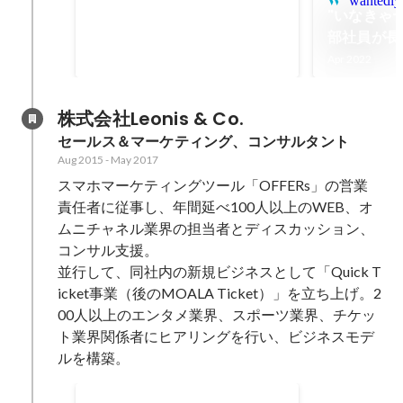
wantedly
"いなきゃ
1000
部社員が長
人
いたので背
Apr 2022
| playg
株式会社Leonis & Co.
セールス＆マーケティング、コンサルタント
Aug 2015
-
May 2017
スマホマーケティングツール「OFFERs」の営業
責任者に従事し、年間延べ100人以上のWEB、オ
ムニチャネル業界の担当者とディスカッション、
コンサル支援。

並行して、同社内の新規ビジネスとして「Quick T
icket事業（後のMOALA Ticket）」を立ち上げ。2
00人以上のエンタメ業界、スポーツ業界、チケッ
ト業界関係者にヒアリングを行い、ビジネスモデ
ルを構築。