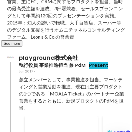
営業。主にEC、CRMに関するプロダクトを担当。当時
の最高受注額を達成。3部署兼務。セールスプランニン
グとして年間約120回のプレゼンテーションを実施。

2015年：知人の誘いで転職。大手百貨店、スーパー等
のデジタル支援を行うオムニチャネルコンサルティング
ファーム、Leonis & Co.の営業責
See more
playground株式会社
執行役員 事業推進担当 兼 PdM
Present
Jun 2017
-
創立メンバーとして、事業推進を担当。マーケテ
ィングと営業活動を推進。現在は主要プロダクト
の1つである「MOALA Ticket」のパートナー企業
営業をするとともに、新規プロダクトのPdMを担
当。
趣味のYouTubeチャンネルの登
録者数が1,000人を超えました。
May 2022