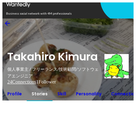
Open in app
Business social network with 4M professionals
Takahiro Kimura
個人事業主 / フリーランス/技術顧問/ソフトウェ
アエンジニア
24
Connections
1
Follower
Profile
Stories
Skill
Personality
Connectio