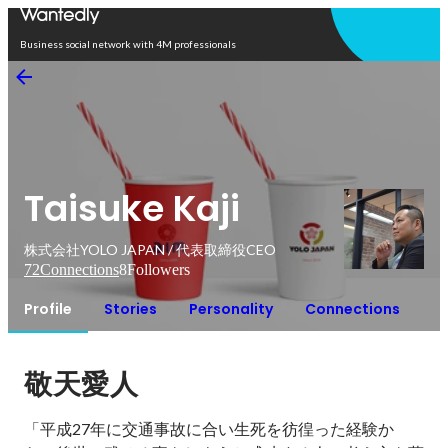
Open in app
Business social network with 4M professionals
Taisuke Kaji
株式会社YOLO JAPAN / 代表取締役CEO
72
Connections
8
Followers
Profile
Stories
Personality
Connections
敬天愛人
「平成27年に交通事故に合い生死を彷徨った経験か