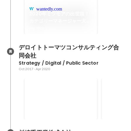
wantedly.com
2020年ミツモアの出世頭！
カテゴリーマネージャー大熊
の1日に密着！ | ミツモア ブ
Sep 2020
ログ
デロイトトーマツコンサルティング合
同会社
Strategy / Digital / Public Sector
Oct 2017
-
Apr 2020
「社会課題の解決における成
「産業競争
果最大化に向けた協働の海外
える研究会
Oct 2019
-
Mar 2020
Nov 2017
-
Mar
事例調査」