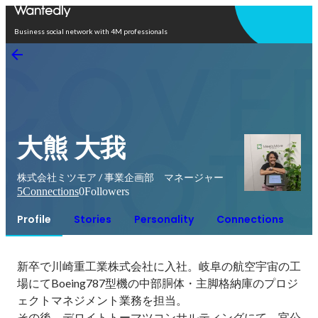
Open in app
Business social network with 4M professionals
大熊 大我
株式会社ミツモア / 事業企画部 マネージャー
5
Connections
0
Followers
Profile
Stories
Personality
Connections
新卒で川崎重工業株式会社に入社。岐阜の航空宇宙の工
場にてBoeing787型機の中部胴体・主脚格納庫のプロジ
ェクトマネジメント業務を担当。

その後、デロイトトーマツコンサルティングにて、官公