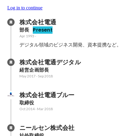
Log in to continue
株式会社電通
部長
Present
Apr 1993
-
デジタル領域のビジネス開発、資本提携など。
株式会社電通デジタル
経営企画部長
May 2017
-
Sep 2018
株式会社電通ブルー
取締役
Oct 2014
-
Mar 2018
ニールセン株式会社
社外取締役