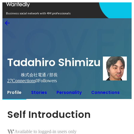
Open in app
Business social network with 4M professionals
Tadahiro Shimizu
株式会社電通 / 部長
27
Connections
0
Followers
Profile
Stories
Personality
Connections
Self Introduction
Available to logged-in users only