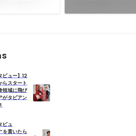
でマネジメントを選んだ理由
Sep 2025
ns
ビュー】12
からスタート
験領域に飛び
アがタビアン
さ
タビュ
”を貫いたら