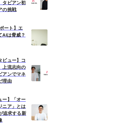
。タビアン初
アの挑戦
éレポート】エ
AIは脅威？
タビュー】コ
。上流志向の
ビアンでマネ
だ理由
ュー】「オー
ジニア」とは
ンが追求する新
像