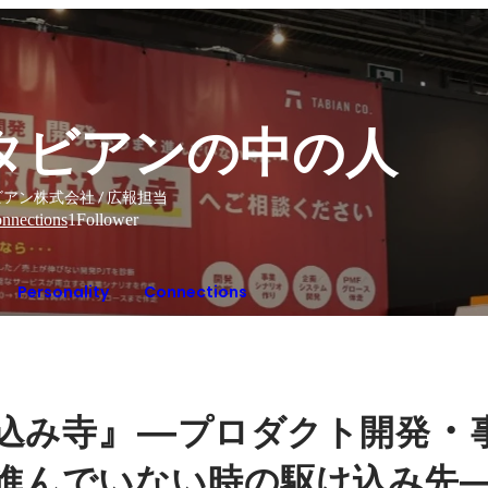
タビアンの中の人
アン株式会社 / 広報担当
nnections
1
Follower
Personality
Connections
』―
・
込み寺
プロダクト開発
進んでいない時の駆け込み先