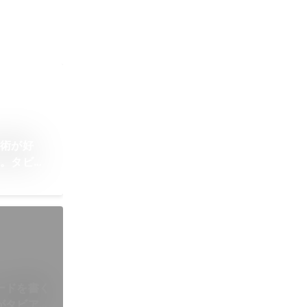
技術が好
た。タビア
ードを書く
がタビアン