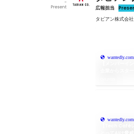
-
Present
広報担当
Prese
タビアン株式会社
wantedly.com
【メンバーイン
企業からスタ
に飛び込んだ
Oct 2025
つけた楽しさ
wantedly.com
【Tech Ca
とってAIは脅