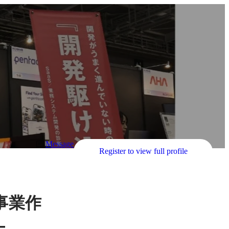
Message
Register to view full profile
事業作
―