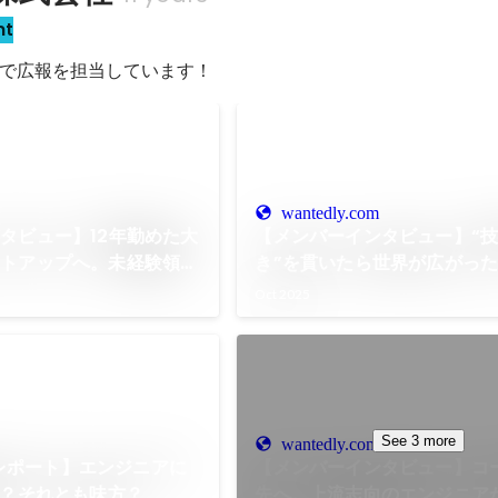
nt
で広報を担当しています！
wantedly.com
タビュー】12年勤めた大
【メンバーインタビュー】“
ートアップへ。未経験領域
き”を貫いたら世界が広がっ
エンジニアがタビアンで見
ン初正社員エンジニアの挑戦
Oct 2025
See 3 more
wantedly.com
féレポート】エンジニアに
【メンバーインタビュー】コ
威？それとも味方？
先へ。上流志向のエンジニア