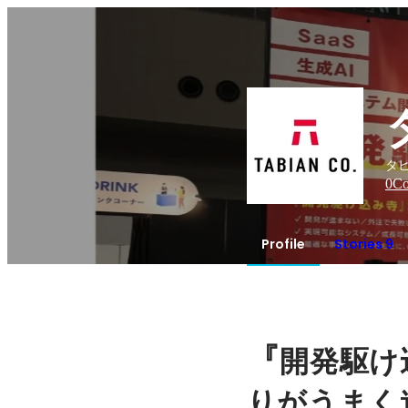
タビ
0
Co
Profile
Stories 9
『
開発駆け
りがうまく