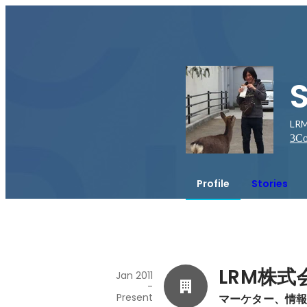
LR
3
Co
Profile
Stories
LRM株式
Jan 2011
-
Present
マーケター、情