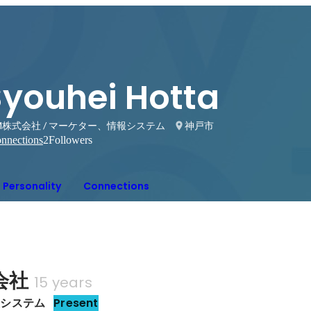
Syouhei Hotta
M株式会社 / マーケター、情報システム
神戸市
nnections
2
Followers
Personality
Connections
会社
15 years
報システム
Present