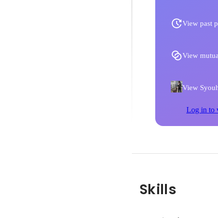
View past p
View mutua
View Syouhe
Log in to 
Skills