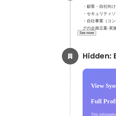
・顧客・自社向け
・セキュリティソ
・自社事業（コン
グの企画立案-実
See more
View Syo
Full Prof
This informatio