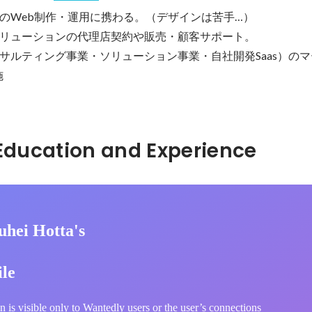
のWeb制作・運用に携わる。（デザインは苦手…）

リューションの代理店契約や販売・顧客サポート。

サルティング事業・ソリューション事業・自社開発Saas）の
施
Hidden: Education and Experience	
uhei Hotta's
ile
n is visible only to Wantedly users or the user’s connections