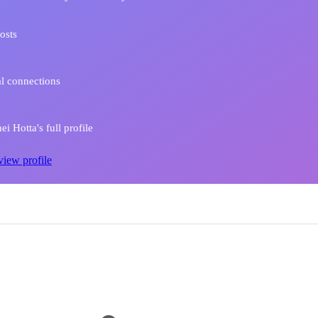
osts
l connections
i Hotta's full profile
view profile