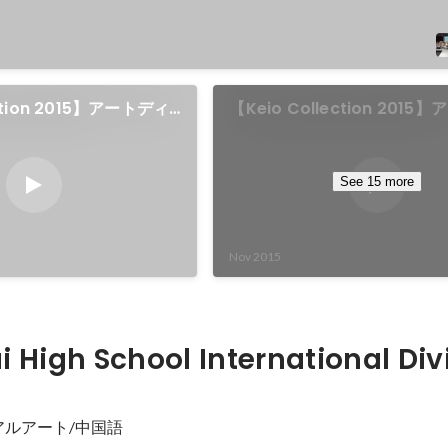
ection 2015】アートディ
【Keio Collection 201
画運営/ファッションシ
レクション・企画運営/ファ
祭2015慶応コレクショ
ョー動画①三田祭2015慶応
ン １／6
See 15 more
Nov 2015
 High School International Div
アルアート/中国語