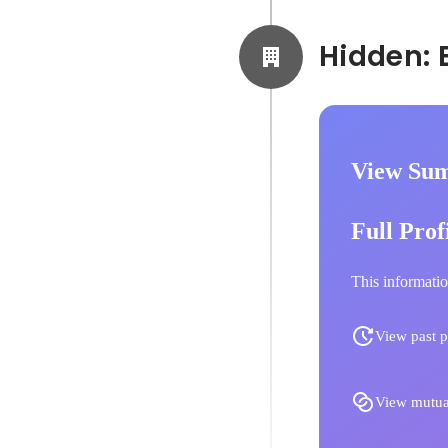
View Sum
Full Prof
This informatio
View past p
View mutua