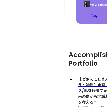
View Sumie 
Log in to 
Accomplis
Portfolio
【どさんこしま
ラム沖縄】企画
ス/地域経済フ
南の島から地域
を考える〜
Feb 2019
-
Apr 2019