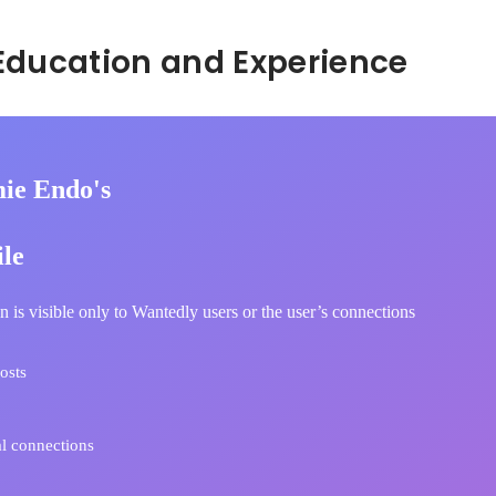
Hidden: Education and Experience	
ie Endo's
ile
n is visible only to Wantedly users or the user’s connections
osts
l connections