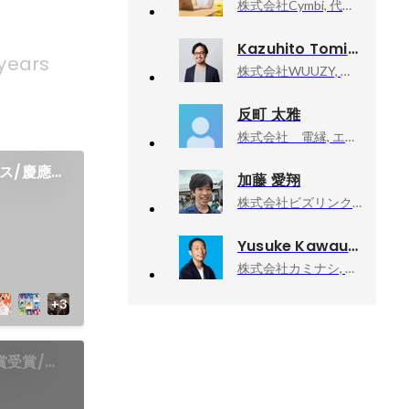
株式会社Cymbi, 代表取締役
Kazuhito Tominaga
years
株式会社WUUZY, 取締役
反町 太雅
株式会社 電縁, エンジニア
ース/慶應
加藤 愛翔
株式会社ビズリンク, フリーランス事業部
Yusuke Kawauchi
株式会社カミナシ, 取締役COO
賞受賞/慶