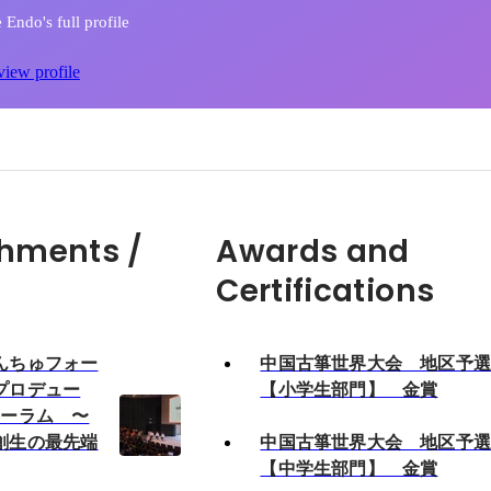
Endo's full profile
view profile
hments /
Awards and
Certifications
んちゅフォー
中国古箏世界大会 地区予
プロデュー
【小学生部門】 金賞
ォーラム 〜
創生の最先端
中国古箏世界大会 地区予
【中学生部門】 金賞