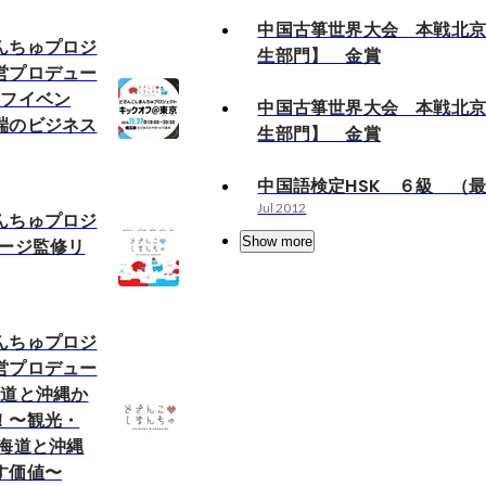
中国古箏世界大会 本戦北
んちゅプロジ
生部門】 金賞
営プロデュー
オフイベン
中国古箏世界大会 本戦北
端のビジネス
生部門】 金賞
中国語検定HSK ６級 （
Jul 2012
んちゅプロジ
Show more
ページ監修リ
んちゅプロジ
営プロデュー
海道と沖縄か
！〜観光・
北海道と沖縄
す価値〜