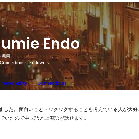
Sumie Endo
沖縄県
Connections
21
Followers
Personality
Connections
住しました。面白いこと・ワクワクすることを考えている人が大好
でいたので中国語と上海語が話せます。