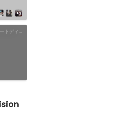
5】アートディ
ッションシ
コレクショ
ision