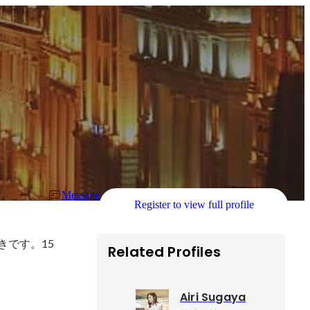
Message
Register to view full profile
きです。15
Related Profiles
Airi Sugaya