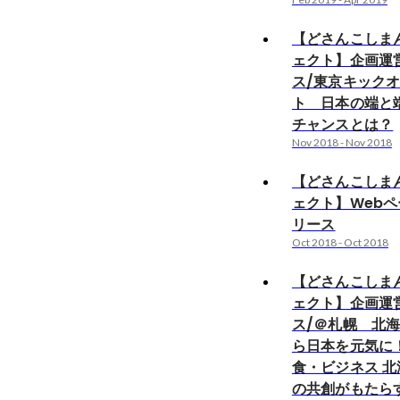
【どさんこしま
ェクト】企画運
ス/東京キック
ト 日本の端と
チャンスとは？
Nov 2018
-
Nov 2018
【どさんこしま
ェクト】Web
リース
Oct 2018
-
Oct 2018
【どさんこしま
ェクト】企画運
ス/＠札幌 北
ら⽇本を元気に
食・ビジネス 
の共創がもたら