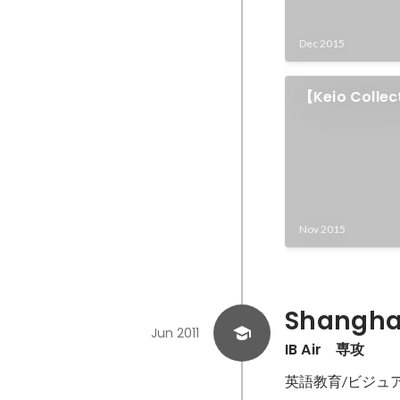
Dec 2015
【Keio Coll
レクション・企
ョー動画②三田
ン 2／6
Nov 2015
Shanghai
Jun 2011
IB Air　専攻
英語教育/ビジュ