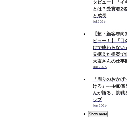
タビュー】「イ
とは？受賞者2
と成長
Jul 2026
【超・顧客志向
ビュー！】「目
けで終わらない
見据えた提案で
大友さんの仕事
Jun 2026
「周りのおかげ
ける」──MIB
んが語る、挑戦
ップ
Jun 2026
Show more