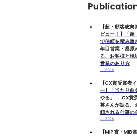
Publicatio
【超・顧客志向
ビュー！】「超
で信頼を積み重ね
年目営業・桑原
る、お客様と現
営業のあり方
Jul 2026
【CX賞受賞者
ー】「当たり前
やる」──CX賞
英さんが語る、
頼される仕事の
Jul 2026
【MIP賞・MI