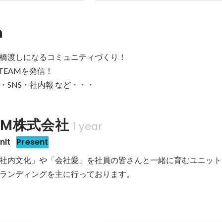
n
橋渡しになるコミュニティづくり！

TEAMを発信！

・SNS・社内報 など・・・
EAM株式会社
1 year
it
Present
社内文化」や「会社愛」を社員の皆さんと一緒に育むユニット
ランディングを主に行っております。