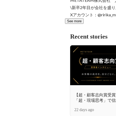
METATEAM株式会社　人
\新卒2年目が会社を盛り
Xアカウント：@ririk
See more
Recent stories
【超・顧客志向賞受賞
「超・現場思考」で信
卒3年目営業・桑原南
22 days ago
と現場に向き合う営業