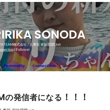
RIRIKA SONODA
TATEAM株式会社 / 人事部 家族団欒Unit
nnection
1
Follower
Personality
Connections
M
！！！
の発信者になる