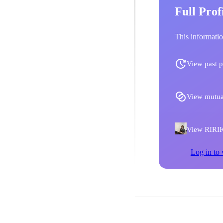
Full Prof
This informatio
View past p
View mutua
View RIRIK
Log in to 