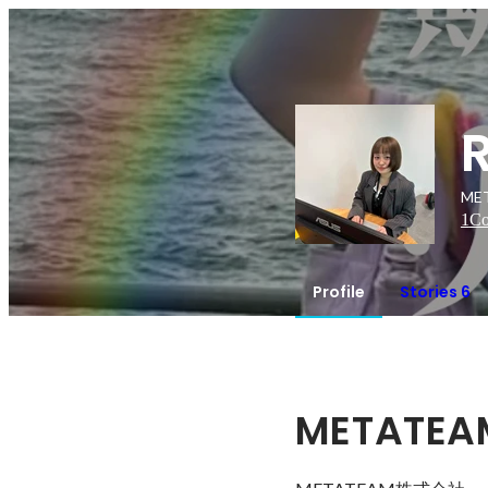
ME
1
Co
Profile
Stories 6
METATEA