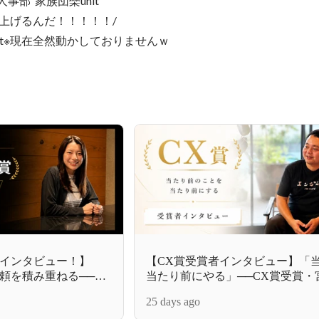
事部  家族団欒unit　

上げるんだ！！！！！/

a_mt※現在全然動かしておりませんｗ
インタビュー！】
【CX賞受賞者インタビュー】「
頼を積み重ねる──新
当たり前にやる」──CX賞受賞・
帆さんが語る、お客様
んが語る、お客様から信頼される
25 days ago
のあり方
き合い方