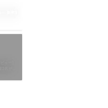
──新卒3
タビュー】
者2名が語