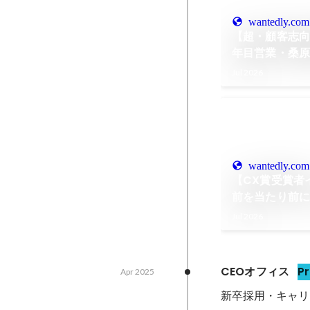
wantedly.com
【超・顧客志向
年目営業・桑
Jul 2026
wantedly.com
【CX賞受賞者
前を当たり前に
良当英さんが
Jul 2026
る仕事の向き
CEOオフィス
P
Apr 2025
新卒採用・キャリ