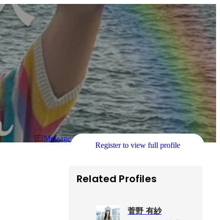
Message
Register to view full profile
Related Profiles
菅野 有紗