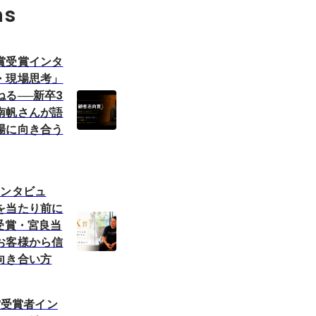
ns
賞受賞インタ
・現場思考」
る──新卒3
南帆さんが語
場に向き合う
インタビュ
を当たり前に
受賞・宮良当
お客様から信
向き合い方
B賞受賞者イン