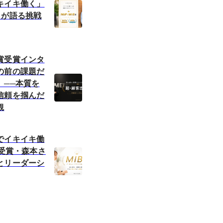
キイキ働く」
名が語る挑戦
賞受賞インタ
の前の課題だ
」──本質を
信頼を掴んだ
観
でイキイキ働
賞受賞・森本さ
とリーダーシ