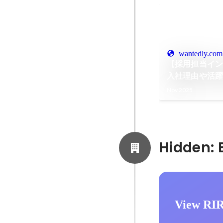
wantedly.com
【採用担当イン
入社理由や活躍
Nov 2025
View RI