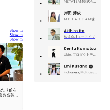
METATEAM株式会社, DX事業本部 DX Sales Unit.1 Unit Leader
岸田 芽依
ＭＥＴＡＴＥＡＭ株式会社(旧シアトルコンサルティング)), キャリア採用部
Akihiro Ito
Show more
Show more
株式会社エーアイプロダクション, 代表取締役インタビュアー
Show more
Kenta Komatsu
Ubie, プロダクトデザイナー
Emi Kusano
Fictionera, Multidisciplinary Artist / CEO / Co-Founder
当たり前を
宮良当英さ
仕事の向