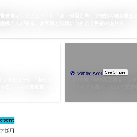
賞受賞インタビュー！】「超・現場思考」で信頼を積み重ねる
原南帆さんが語る、お客様と現場に向き合う営業のあり方
See 3 more
wantedly.com
インタビュー】「当たり
【MIP賞・MIB賞受賞者イン
やる」──CX賞受賞・宮
「イキイキ働く」とは？受賞
語る、お客様から信頼され
る挑戦と成長
Jul 2026
合い方
resent
ア採用