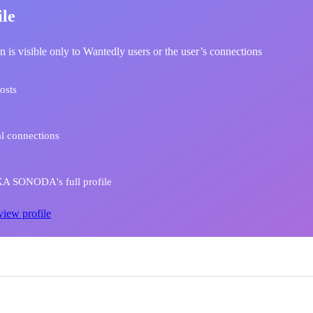
ile
n is visible only to Wantedly users or the user’s connections
osts
l connections
A SONODA's full profile
view profile