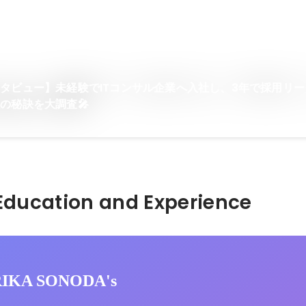
タビュー】未経験でITコンサル企業へ入社し、3年で採用リ
の秘訣を大調査🎤
Hidden: Education and Experience	
RIKA SONODA's