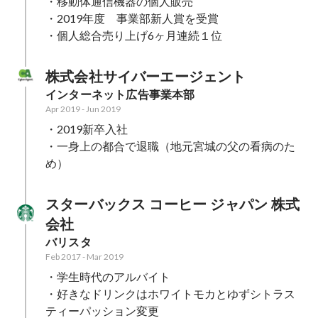
・移動体通信機器の個人販売

・2019年度　事業部新人賞を受賞

・個人総合売り上げ6ヶ月連続１位
株式会社サイバーエージェント
インターネット広告事業本部 
Apr 2019
-
Jun 2019
・2019新卒入社

・一身上の都合で退職（地元宮城の父の看病のた
め）
スターバックス コーヒー ジャパン 株式
会社
バリスタ
Feb 2017
-
Mar 2019
・学生時代のアルバイト

・好きなドリンクはホワイトモカとゆずシトラス
ティーパッション変更