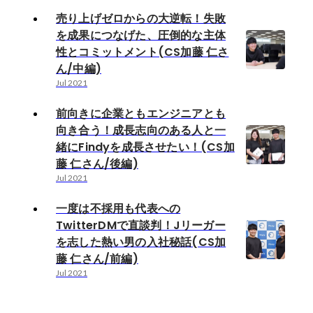
売り上げゼロからの大逆転！失敗
を成果につなげた、圧倒的な主体
性とコミットメント(CS加藤 仁さ
ん/中編)
Jul 2021
前向きに企業ともエンジニアとも
向き合う！成長志向のある人と一
緒にFindyを成長させたい！(CS加
藤 仁さん/後編)
Jul 2021
一度は不採用も代表への
TwitterDMで直談判！Jリーガー
を志した熱い男の入社秘話(CS加
藤 仁さん/前編)
Jul 2021