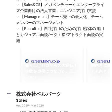
・【Sales&CS】メガベンチャーやエンタープライ
ズ企業向けの法人営業、エンジニア採用支援

・【Management】チーム売上の最大化、チーム
メンバーのマネージメント

・【Recruiter】自社採用のための採用媒体の運用
とカジュアル面談/一次面接/アトラクト面談の実
施
careers.findy.co.jp
careers.f
売り上げゼロからの大逆転！
前向きに企
失敗を成果につなげた、圧倒
とも向き合
的な主体性とコミットメント
る人と一緒に
Jul 2021
Jul 2021
(CS加藤 仁さん/中編)
せたい！(C
編)
株式会社ベルパーク
Sales
Aug 2019
-
Mar 2020