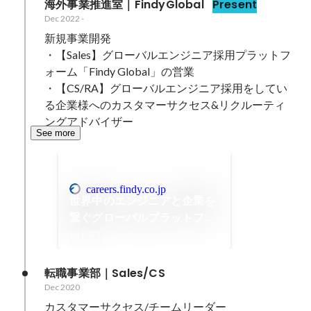
海外事業推進室｜FindyGlobal
Present
Dec 2022
-
新規事業開発

・【Sales】グローバルエンジニア採用プラットフ
ォーム「Findy Global」の営業

・【CS/RA】グローバルエンジニア採用をしてい
る企業様へのカスタマーサクセス&リクルーティ
ングアドバイザー
See more
careers.findy.co.jp
世界中のエンジニアと企業を
繋ぐグローバルプラットフォ
ーム
Jul 2023
転職事業部｜Sales/CS
Dec 2020
カスタマーサクセス/チームリーダー
