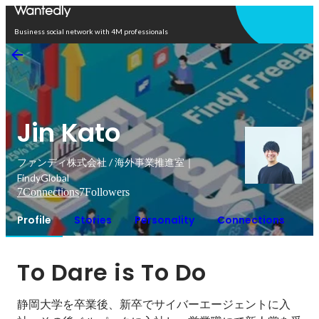
Open in app
Business social network with 4M professionals
Jin Kato
ファンディ株式会社 / 海外事業推進室｜
FindyGlobal
7
Connections
7
Followers
Profile
Stories
Personality
Connections
To Dare is To Do
静岡大学を卒業後、新卒でサイバーエージェントに入