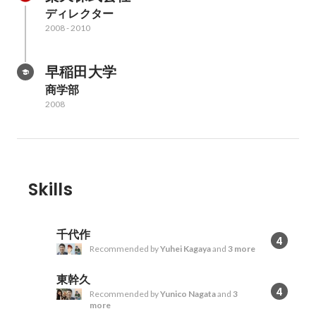
ディレクター
2008
-
2010
早稲田大学
商学部
2008
Skills
千代作
4
Recommended by
Yuhei Kagaya
and
3 more
東幹久
4
Recommended by
Yunico Nagata
and
3
more