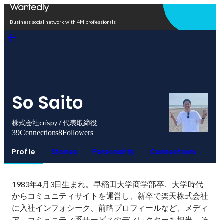
Open in app
Business social network with 4M professionals
So Saito
株式会社crispy / 代表取締役
39
Connections
8
Followers
Profile
Stories
Personality
Connections
1983年4月3日生まれ。早稲田大学商学部卒。大学時代
からコミュニティサイトを運営し、新卒で楽天株式会社
に入社インフォシーク、前略プロフィールなど、メディ
ア、コミュニティ系サービスのディレクターを担当。そ