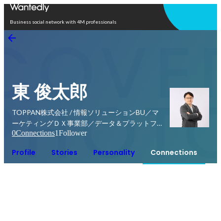
Open in app
Business social network with 4M professionals
東 俊太郎
TOPPAN株式会社 / 情報ソリューションBU／マ
ーケティングＤＸ事業部／データ＆プラットフォ
0
Connections
1
Follower
ーム本部／第三部／２Ｔ
Profile
Stories
Personality
Connections