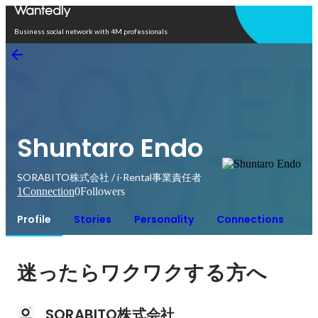
Open in app
Business social network with 4M professionals
Shuntaro Endo
SORABITO株式会社 / i-Rental事業責任者
1
Connection
0
Followers
Profile
Stories
Personality
Connections
迷ったらワクワクする方へ
SORABITO株式会社