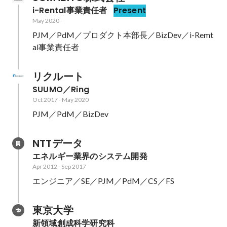
i-Rental事業責任者
Present
May 2020
-
PJM／PdM／プロダクト本部長／BizDev／i-Remt
al事業責任者
リクルート
SUUMO／Ring
Oct 2017
-
May 2020
PJM／PdM／BizDev
NTTデータ
エネルギー業界のシステム開発
Apr 2012
-
Sep 2017
エンジニア／SE／PJM／PdM／CS／FS
東京大学
新領域創成科学研究科