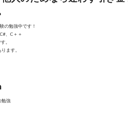
。
験の勉強中です！

#、C＋＋

す。

があります。
n
の勉強
