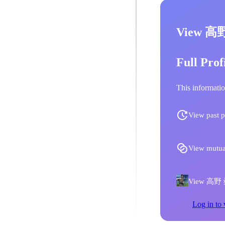
View 高
Full Prof
This informatio
View past p
View mutua
View 高野 舜太
Log in to 