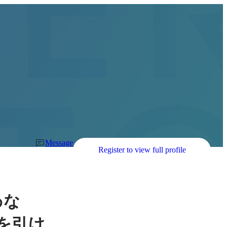
Message
Register to view full profile
わな
を引け