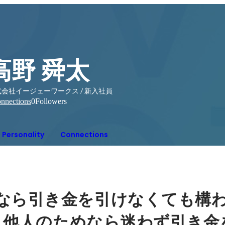
高野 舜太
会社イージェーワークス / 新入社員
nnections
0
Followers
Personality
Connections
なら引き金を引けなくても構
、
他人のためなら迷わず引き金