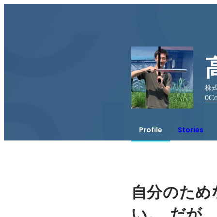
株式
0
Co
Profile
Stories
自分のため
。 
い
だが