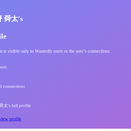
野 舜太's
ile
n is visible only to Wantedly users or the user’s connections
osts
l connections
's full profile
view profile