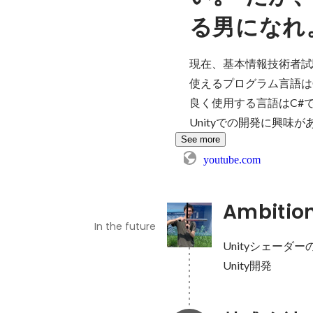
る男になれ
現在、基本情報技術者試
使えるプログラム言語はC
良く使用する言語はC#で
Unityでの開発に興味
See more
youtube.com
Ambitio
In the future
Unityシェーダー