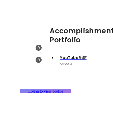
Accomplishment
Portfolio
0
YouTube配信
0
Apr 2023
-
Log in to view profile