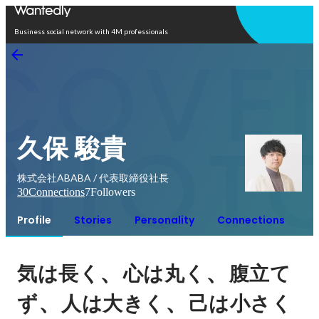
Open in app
Business social network with 4M professionals
久保 駿貴
株式会社ABABA / 代表取締役社長
30
Connections
7
Followers
Profile
Stories
Personality
Connections
、
、
気は長く
心は丸く
腹立て
、
、
ず
人は大きく
己は小さく