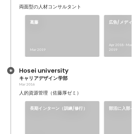
両面型の人材コンサルタント
葛藤
広告/メディ
Apr 2018
-
Mar
Mar 2019
2019
Hosei university
キャリアデザイン学部
Mar 2016
人的資源管理（佐藤厚ゼミ）
長期インターン（訓練/修行）
部活に入部
のは難しい