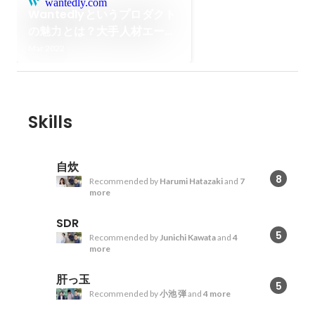
wantedly.com
Wantedlyというプロダクト
の魅力とは？大手人材エージ
ェントから転職を決めたワケ
Mar 2022
【Interview / Sales Squad
Leader 早川俊吾】 |
Wantedly, Inc.
Skills
自炊
8
Recommended by
Harumi Hatazaki
and
7
more
SDR
5
Recommended by
Junichi Kawata
and
4
more
肝っ玉
5
Recommended by
小池 弾
and
4 more