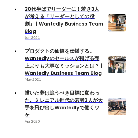
20代半ばでリーダーに！若き3人
が考える「リーダーとしての役
割」 | Wantedly Business Team
Blog
Jun 2021
プロダクトの価値を伝播する。
Wantedlyのセールスが掲げる売
上よりも大事なミッションとは？ |
Wantedly Business Team Blog
May 2021
描いた夢は追うべき目標に変わっ
た。ミレニアル世代の若者3人が大
手を飛び出しWantedlyで働くワ
ケ
Apr 2020