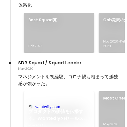
体系化
Best Squad賞
Onb期間の
Nov 2020
-
Feb
Feb 2021
2021
SDR Squad / Squad Leader
May 2020
マネジメントを初経験、コロナ禍も相まって孤独
感が強かった。
Most Opera
賞
wantedly.com
プロダクトの価値を伝播す
る。Wantedlyのセールスが
掲げる売上よりも大事なミッ
May 2020
May 2021