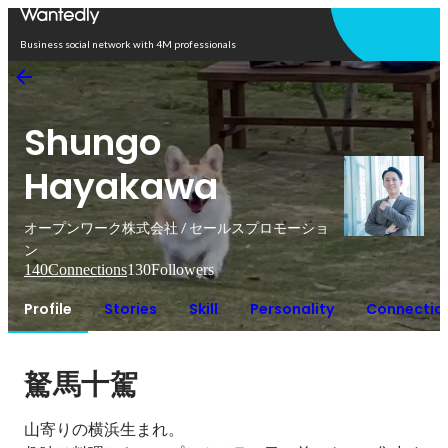
Open in app
Business social network with 4M professionals
Shungo
Hayakawa
オープンワーク株式会社 / セールスプロモーショ
ン
140
Connections
130
Followers
Profile
Stories
Skill
Personality
Connectio
駑馬十駕
山寄りの横浜生まれ。
