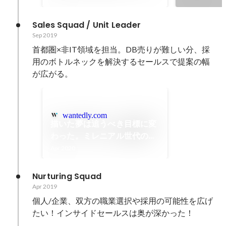
ションとは？ | Wantedly
Business Team Blog
Sales Squad / Unit Leader
Sep 2019
首都圏×非IT領域を担当。DB売りが難しい分、採
用のボトルネックを解決するセールスで提案の幅
が広がる。
wantedly.com
描いた夢は追うべき目標に変
わった。ミレニアル世代の若
者3人が大手を飛び出し
Apr 2020
Wantedlyで働くワケ
Nurturing Squad
Apr 2019
個人/企業、双方の職業選択や採用の可能性を広げ
たい！インサイドセールスは奥が深かった！