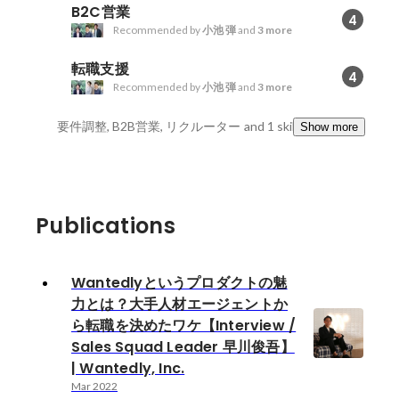
B2C営業
4
Recommended by
小池 弾
and
3 more
転職支援
4
Recommended by
小池 弾
and
3 more
要件調整, B2B営業, リクルーター
and 1 skills
Show more
Publications
Wantedlyというプロダクトの魅
力とは？大手人材エージェントか
ら転職を決めたワケ【Interview /
Sales Squad Leader 早川俊吾】
| Wantedly, Inc.
Mar 2022