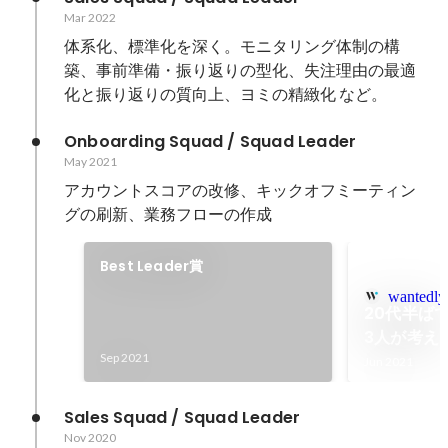
Mar 2022
体系化、標準化を深く。モニタリング体制の構
築、事前準備・振り返りの型化、失注理由の最適
化と振り返りの質向上、ヨミの精緻化 など。
Onboarding Squad / Squad Leader
May 2021
アカウントスコアの改修、キックオフミーティン
グの刷新、業務フローの作成
Best Leader賞
wantedly
20代半ば
3人が考え
Sep 2021
ての役割」 |
Jun 2021
Business 
Sales Squad / Squad Leader
Nov 2020