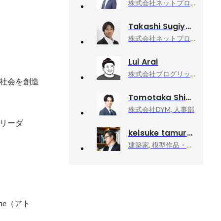
株式会社ネットプロテクションズホールディングス, 取締役CIO 兼 コーポレート管掌
Takashi Sugiyama
株式会社ネットプロテクションズ, VP of コンシューマー・サービス プランニング
Lui Arai
株式会社プログリット, プロダクト開発部_新規事業立ち上げ中
社会を創造
Tomotaka Shioda
株式会社DYM, 人事部
リーダ
keisuke tamura
建築家, 模型作品・執筆活動
ne（アト