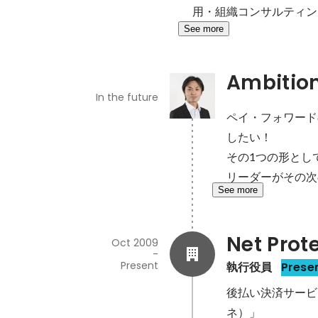
用・組織コンサルティン
See more
Ambitio
In the future
ペイ・フォワード
したい！

その1つの形とし
リーダーがその次
See more
Net Prot
Oct 2009
-
Present
執行役員
Prese
後払い決済サービス
ネ）」