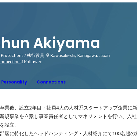
Shun Akiyama
 Protections / 執行役員
Kawasaki-shi, Kanagawa, Japan
onnections
1
Follower
Personality
Connections
卒業後、設立2年目・社員4人の人材系スタートアップ企業に新
新規事業を立案し事業責任者としてマネジメントを行い、入社
を設立。

部層に特化したヘッドハンティング・人材紹介にて100名超の