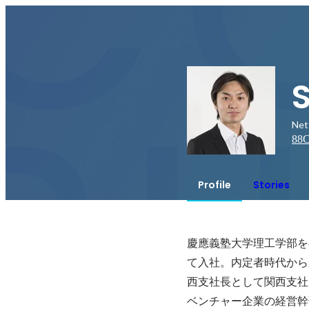
Net
88
C
Profile
Stories
慶應義塾大学理工学部を
て入社。内定者時代から
西支社長として関西支社
ベンチャー企業の経営幹