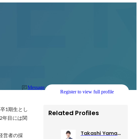
Message
Register to view full profile
卒1期生とし
Related Profiles
2年目には関
Takashi Yamashita
経営者の採