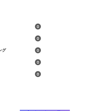
0
0
ング
0
0
0