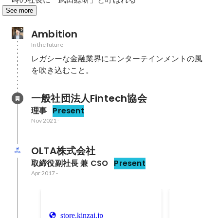
See more
Ambition
In the future
レガシーな金融業界にエンターテインメントの風
を吹き込むこと。
一般社団法人Fintech協会
理事
Present
Nov 2021
-
OLTA株式会社
取締役副社長 兼 CSO
Present
Apr 2017
-
鼎談スター
store.kinzai.jp