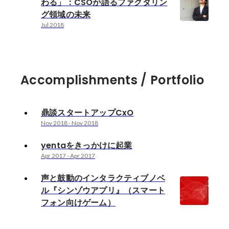
わる」：CSOが語るファクタリン
グ領域の未来
Jul 2018
Accomplishments / Portfolio
鼎談スタートアップCxO
Nov 2018
-
Nov 2018
yentaをきっかけに起業
Apr 2017
-
Apr 2017
声と鼓動のインタラクティブノベ
ル『シンゾウアプリ』（スマート
フォン向けゲーム）