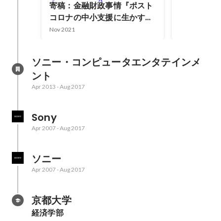
Nov 2018
寄稿：金融財政事情『ポスト
コロナの中小支援に生かすオ
ンライン型ファクタリング』
Nov 2021
ソニー・コンピュータエンタテインメ
ント
Apr 2013
-
Aug 2017
Sony
Apr 2007
-
Aug 2017
ソニー
Apr 2007
-
Aug 2017
京都大学
経済学部