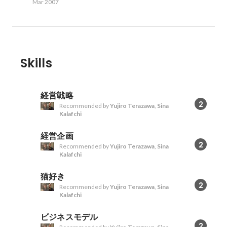
Mar 2007
Skills
経営戦略
2
Recommended by
Yujiro Terazawa
,
Sina
Kalafchi
経営企画
2
Recommended by
Yujiro Terazawa
,
Sina
Kalafchi
猫好き
2
Recommended by
Yujiro Terazawa
,
Sina
Kalafchi
ビジネスモデル
2