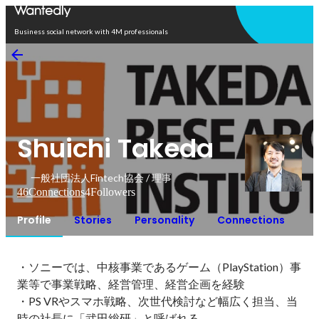
Open in app
Business social network with 4M professionals
Shuichi Takeda
一般社団法人Fintech協会 / 理事
46
Connections
4
Followers
Profile
Stories
Personality
Connections
・ソニーでは、中核事業であるゲーム（PlayStation）事
業等で事業戦略、経営管理、経営企画を経験

・PS VRやスマホ戦略、次世代検討など幅広く担当、当
時の社長に「武田総研」と呼ばれる