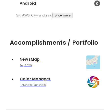
Android
0
Git, AWS, C++
and 2 skills
Show more
Accomplishments / Portfolio
NewsMap
Sep 2020
Color Manager
Feb 2020
-
Jun 2020