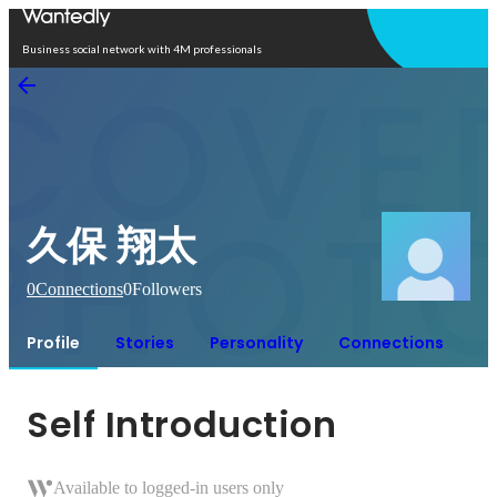
Open in app
Business social network with 4M professionals
久保 翔太
0
Connections
0
Followers
Profile
Stories
Personality
Connections
Self Introduction
Available to logged-in users only