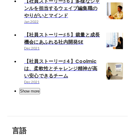
【社員ストーリー♯６】多様なジャ
ンルを担当するウェイブ編集職の
やりがいとマインド
Jan 2022
【社員ストーリー♯５】裁量と成長
機会にあふれる社内開発SE
Dec 2021
【社員ストーリー♯４】Coolmic
は、柔軟性とチャレンジ精神が高
い安心できるチーム
Dec 2021
Show more
言語