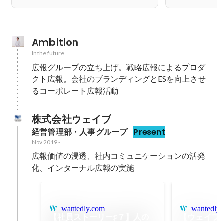
Ambition
In the future
広報グループの立ち上げ。戦略広報によるプロダ
クト広報。会社のブランディングとESを向上させ
るコーポレート広報活動
株式会社ウェイブ
経営管理部・人事グループ
Present
Nov 2019
-
広報価値の浸透、社内コミュニケーションの活発
化、インターナル広報の実施
wantedly.com
wantedly
【社員ストーリー♯７】人の
【ウェイブ