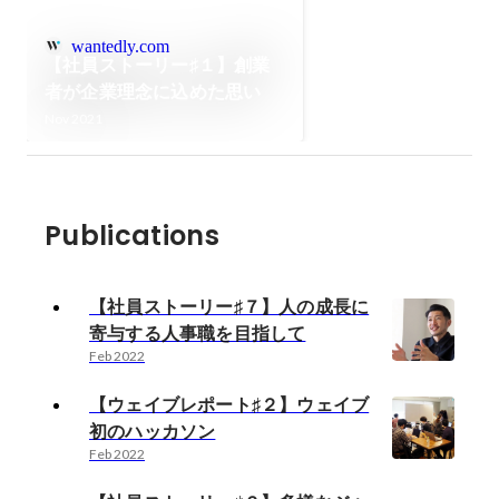
wantedly.com
【社員ストーリー♯１】創業
者が企業理念に込めた思い
Nov 2021
Publications
【社員ストーリー♯７】人の成長に
寄与する人事職を目指して
Feb 2022
【ウェイブレポート♯２】ウェイブ
初のハッカソン
Feb 2022