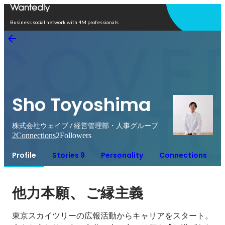
Open in app
Business social network with 4M professionals
Sho Toyoshima
株式会社ウェイブ / 経営管理部・人事グループ
2
Connections
2
Followers
Profile
Stories 9
Personality
Connections
、
他力本願
ご縁主義
東京スカイツリーの広報活動からキャリアをスタート。