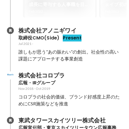
成長に寄与する人事職を目指
ェイブ初の
して
Feb 2022
Feb 2022
株式会社アノニギワイ
取締役CMO(Side)
Present
Jul 2021
-
誰しもが思う”あの賑わい”の創出。社会性の高い
課題にアプローチする事業創造
株式会社コロプラ
広報・IRグループ
Nov 2018
-
Oct 2019
コロプラの社会的価値、ブランド好感度上昇のた
めにCSR施策などを推進
東武タワースカイツリー株式会社
広報宣伝部・東京スカイツリータウン広報事務