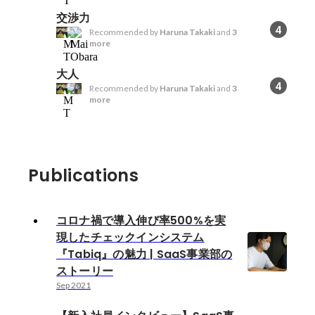
交渉力
4
Recommended by
Haruna Takaki
and
3
more
大人
4
Recommended by
Haruna Takaki
and
3
more
Publications
コロナ禍で導入伸び率500%を実
現したチェックインシステム
『Tabiq』の魅力 | SaaS事業部の
ストーリー
Sep 2021