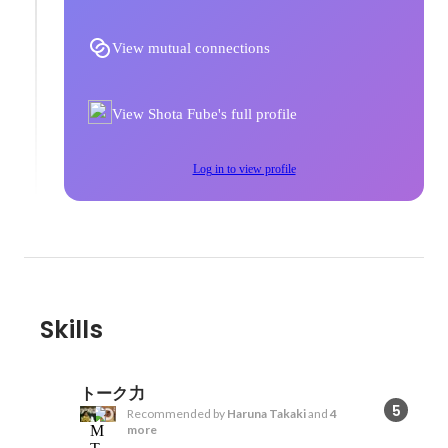
View mutual connections
View Shota Fube's full profile
Log in to view profile
Skills
トーク力
5
Recommended by
Haruna Takaki
and
4
more