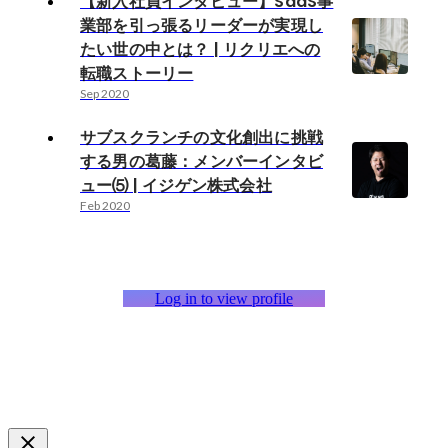
【新入社員インタビュー】SaaS事
業部を引っ張るリーダーが実現し
たい世の中とは？ | リクリエへの
転職ストーリー
Sep 2020
サブスクランチの文化創出に挑戦
する男の葛藤：メンバーインタビ
ュー⑸ | イジゲン株式会社
Feb 2020
Log in to view profile