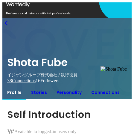
Open in app
Business social network with 4M professionals
Shota Fube
イジゲングループ株式会社 / 執行役員
38
Connections
16
Followers
Profile
Stories
Personality
Connections
Self Introduction
Available to logged-in users only