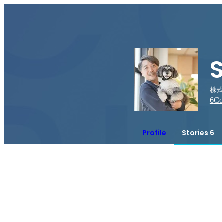
S
株式
6
Co
Profile
Stories 6