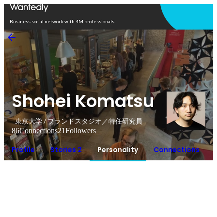
Open in app
Business social network with 4M professionals
Shohei Komatsu
東京大学 / ブランドスタジオ／特任研究員
86
Connections
21
Followers
Profile
Stories 2
Personality
Connections