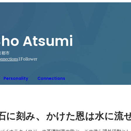
Sho Atsumi
京都市
nnections
1
Follower
Personality
Connections
、
石に刻み
かけた恩は水に流