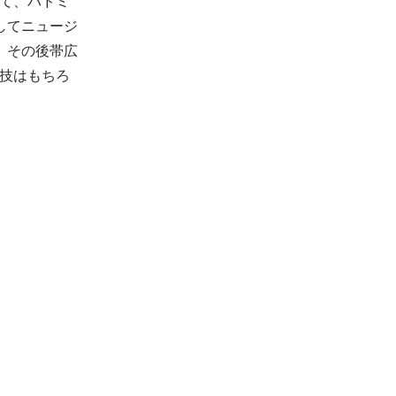
て、バドミ
してニュージ
。その後帯広
技はもちろ