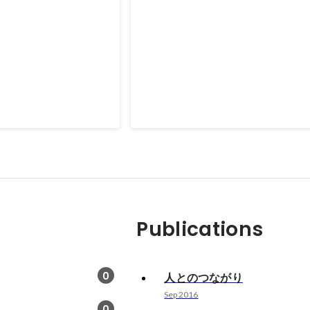
FOPROLEI
出身大学とJICAの大学連携プロジェク
が関わったのは07.2014~03.2016 
ェクト自体は03.2012~05.2018の
後輩たちがプロジェクトの終結に向け
います。
Publications
0
人とのつながり
Sep 2016
0