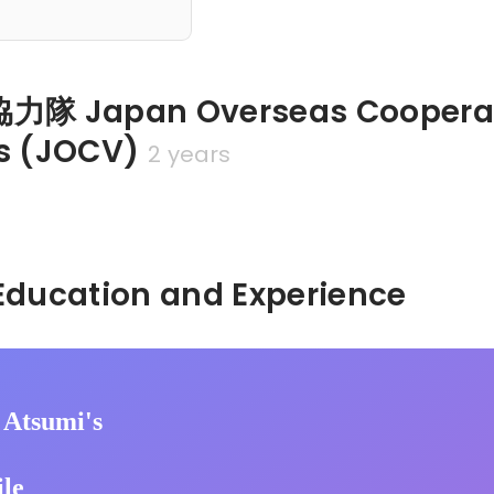
 Japan Overseas Cooperat
s (JOCV)
2 years
Hidden: Education and Experience	
 Atsumi's
ile