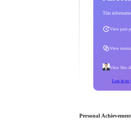
This informatio
View past p
View mutua
View Sho At
Log in to 
Personal Achievemen