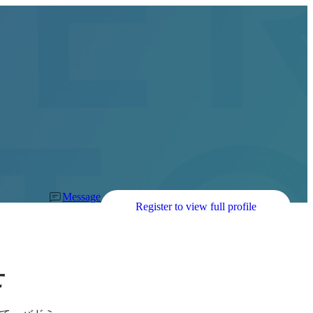
Message
Register to view full profile
せ