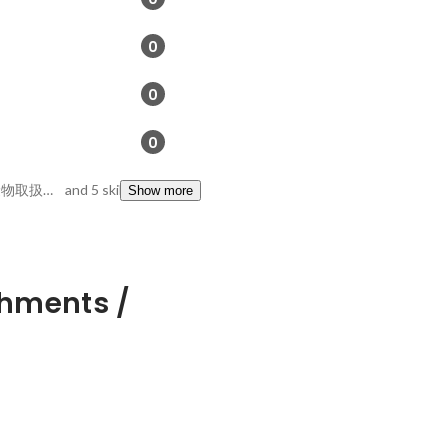
0
0
0
畜産, 人工授精師, 危険物取扱者乙種第四類
and 5 skills
Show more
hments /