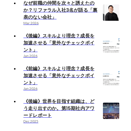
なぜ前職の仲間を次々と誘えたの
か？リファラル入社3名が語る「裏
表のない会社」
Mar 2026
《後編》スキルより理念？成長を
加速させる「意外なチェックポイ
ント」
Jan 2026
《前編》スキルより理念？成長を
加速させる「意外なチェックポイ
ント」
Jan 2026
《後編》世界を目指す組織は、ど
う走り出すのか。第15期社内アワ
ードレポート
Dec 2025