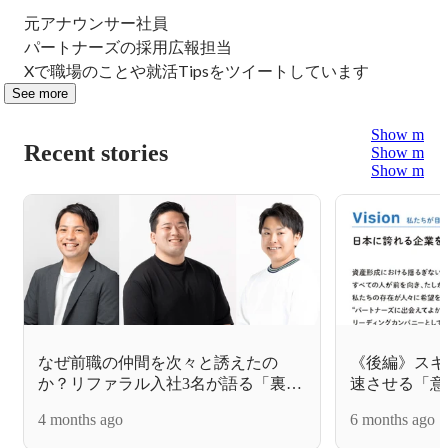
元アナウンサー社員

パートナーズの採用広報担当

Xで職場のことや就活Tipsをツイートしています
See more
Show more
Recent stories
Show more
Show more
なぜ前職の仲間を次々と誘えたの
《後編》スキ
か？リファラル入社3名が語る「裏表
速させる「意
のない会社」
ト」
4 months ago
6 months ago