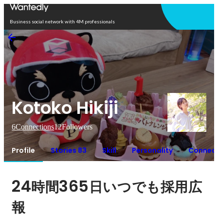
Open in app
Business social network with 4M professionals
Kotoko Hikiji
6
Connections
12
Followers
Profile
Stories 83
Skill
Personality
Connect
24
365
時間
日いつでも採用広
報