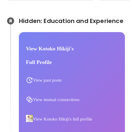
Hidden: Education and Experience	
View Kotoko Hikiji's
Full Profile
View past posts
View mutual connections
View Kotoko Hikiji's full profile