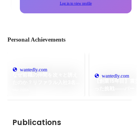
Log in to view profile
Personal Achievements
wantedly.com
なぜ前職の仲間を次々と誘え
wantedly.com
【創業15年目】震
たのか？リファラル入社3名
った挑戦――パー
が語る「裏表のない会社」
Mar 2026
軌跡と、未来を創
集。27新卒採用開
せ
Publications