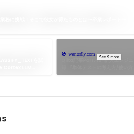
析業務に挑戦！そこで彼女が得たものとは〜卒業レポート〜
wantedly.com
See 9 more
CLASSIFY_TEXTを試
Qiita記事Part.46-新人エン
Cortex LLM
録 『単体テストの考え方/使い方』 
ns