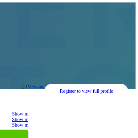
Message
Register to view full profile
Show more
Show more
Show more