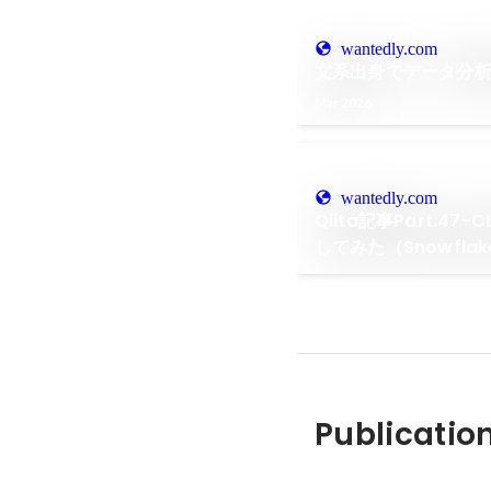
wantedly.com
文系出身でデータ分
Mar 2026
wantedly.com
Qiita記事Part.47-
してみた（Snowflake 
Function）
Publicatio