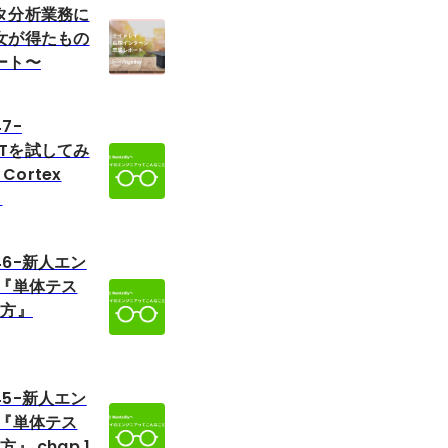
タ分析業務に
女が得たもの
ート〜
47-
EXTを試してみ
 Cortex
）
.46-新人エン
 『単体テス
い方』
.45-新人エン
 『単体テス
』 chap.1