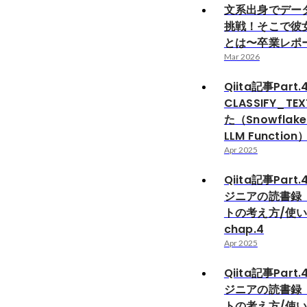
文系出身でデー
挑戦！そこで彼
とは〜卒業レポ
Mar 2026
Qiita記事Part.
CLASSIFY_T
た（Snowflake
LLM Function
Apr 2025
Qiita記事Part
ジニアの読書録
トの考え方/使
chap.4
Apr 2025
Qiita記事Part
ジニアの読書録
トの考え方/使い方