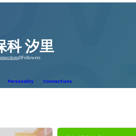
保科 汐里
nnections
0
Followers
Personality
Connections