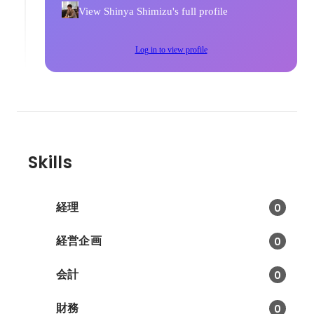
View Shinya Shimizu's full profile
Log in to view profile
Skills
経理
0
経営企画
0
会計
0
財務
0