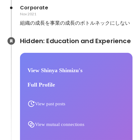
Corporate
Nov 2021
組織の成長を事業の成長のボトルネックにしない
Hidden: Education and Experience	
View Shinya Shimizu's
Full Profile
View past posts
View mutual connections