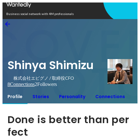
Open in app
Business social network with 4M professionals
Shinya Shimizu
株式会社エピグノ / 取締役CFO
8
Connections
2
Followers
Profile
Stories
Personality
Connections
Done is better than per
fect