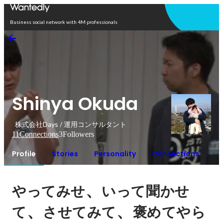
Open in app
Business social network with 4M professionals
Shinya Okuda
株式会社Days / 運用コンサルタント
11
Connections
3
Followers
Profile
Stories
Personality
Connections
、
やってみせ
いって聞かせ
、
、
て
させてみて
褒めてやら