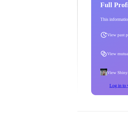
Full Prof
This informatio
View past p
View mutua
View Shinya
Log in to 