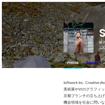
株
12
C
Profile
Stories
loftwork inc.  Creat
美術展やVIのグラフィ
京都ブランチの立ち上げ
機会領域を社会に問いな