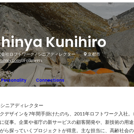
Shinya Kunihiro
式会社ロフトワーク / シニアディレクター
京都市
onnections
0
Followers
Personality
Connections
ive div.シニアディレクター

ックデザインを7年間手掛けたのち、2011年ロフトワーク入社
に従事。企業や省庁の新サービスの顧客開発や、新技術の用途
がら探っていくプロジェクトが得意。主な担当に、高齢社会の