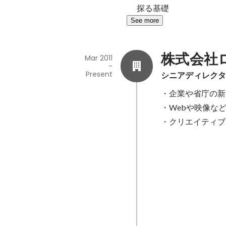
探る基礎
See more
株式会社
Mar 2011
-
Present
シニアディレク
・企業や省庁の新
・Webや映像な
・クリエイティブ
未来の存在意義
Apr 2023
-
Mar 2024