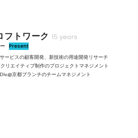
ロフトワーク
15 years
ター
Present
サービスの顧客開発、新技術の用途開発リサーチ

どクリエイティブ制作のプロジェクトマネジメント

Div.@京都ブランチのチームマネジメント
を探索する “新”創造拠点 マクセル「クセがあるスタジオ」