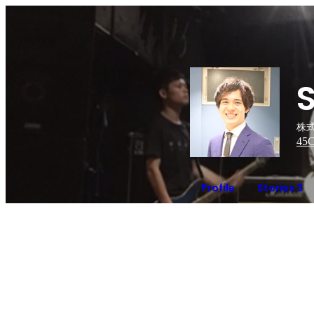
株
45
C
Profile
Stories 3