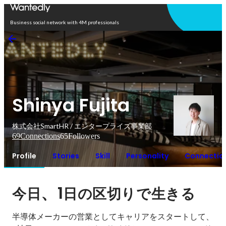
Open in app
Business social network with 4M professionals
Shinya Fujita
株式会社SmartHR / エンタープライズ事業部
69
Connections
65
Followers
Profile
Stories
Skill
Personality
Connectio
、1
今日
日の区切りで生きる
半導体メーカーの営業としてキャリアをスタートして、