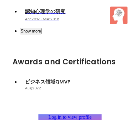
認知心理学の研究
Apr 2016
-
Mar 2018
Show more
Awards and Certifications
ビジネス領域QMVP
Aug 2022
Log in to view profile