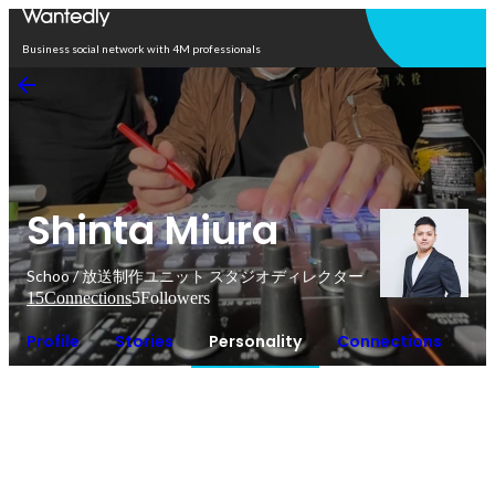
Open in app
Business social network with 4M professionals
Shinta Miura
Schoo / 放送制作ユニット スタジオディレクター
15
Connections
5
Followers
Profile
Stories
Personality
Connections