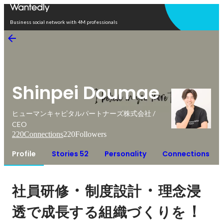
Open in app
Business social network with 4M professionals
Shinpei Doumae
ヒューマンキャピタルパートナーズ株式会社 /
CEO
220
Connections
220
Followers
Profile
Stories 52
Personality
Connections
・
・
社員研修
制度設計
理念浸
！
透で成長する組織づくりを