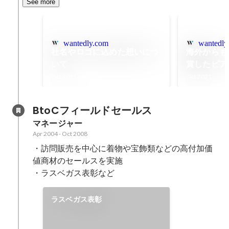
See more
wantedly.com
wantedly
社名やロゴに込めた想いにつ
海外からも
いて
賞したピア
どんな内容
Oct 2021
Oct 2021
BtoCフィールドセールス
マネージャー
Apr 2004
-
Oct 2008
・訪問販売を中心に着物や宝飾類などの高付加価
値商材のセールスを実施

・ラスベガス表彰など
ラスベガス表彰