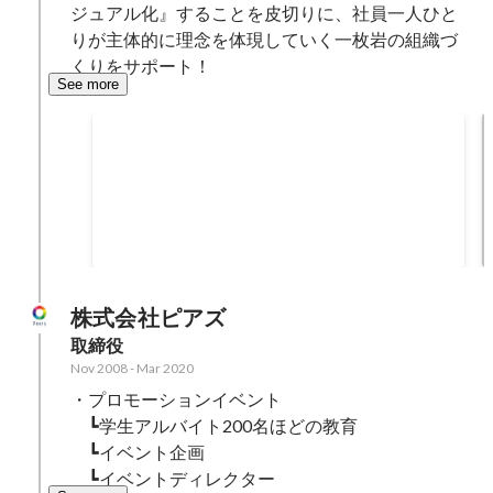
ジュアル化』することを皮切りに、社員一人ひと
りが主体的に理念を体現していく一枚岩の組織づ
くりをサポート！
See more
年間獲得売上
Mar 2022
200000000
円
株式会社ピアズ
取締役
Nov 2008
-
Mar 2020
・プロモーションイベント

　┗学生アルバイト200名ほどの教育

　┗イベント企画

　┗イベントディレクター