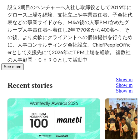
設立3期目のベンチャーへ入社し取締役として2019年に
グロース上場を経験。支社立上や事業責任者、子会社代
表などの事業サイドから、M&A後の人事PMI含めたグ
ループ人事責任者へ着任し2年で70名から400名へ。そ
の後、より柔軟にクライアントへの価値提供を行うため
に、人事コンサルティング会社設立。ChiefPeopleOffic
erとして支援先にて2026年にTPM上場を経験。 複数社
の人事顧問・ＣＨＲＯとして活動中
See more
Show more
Recent stories
Show more
Show more