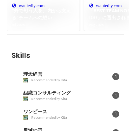
wantedly.com
wantedly.com
“外で戦う人を、内から支え
「BEST TEAM NOM
る”チームへの想い
100」に選出され
_『共感』で選ばれ
Jul 2026
Aug 2026
目指して。
Skills
理念経営
1
Recommended by
Kita
組織コンサルティング
1
Recommended by
Kita
ワンピース
1
Recommended by
Kita
鬼滅の刃