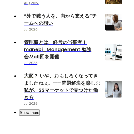
Aug 2026
“外で戦う人を、内から支える”チ
ームへの想い
Jul 2026
管理職とは、経営の当事者！
manebi_Management 勉強
会.Vol1回を開催
Jul 2026
大変？ いや、おもしろくなってき
ましたねぇ。——問題解決を楽しむ
私が、SSマーケットで見つけた働
き方
Jul 2026
Show more