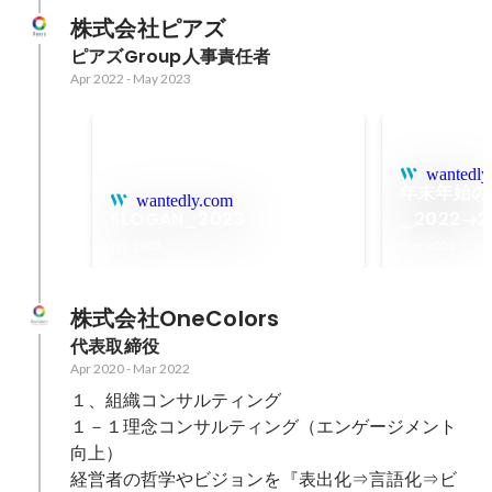
株式会社ピアズ
ピアズGroup人事責任者
Apr 2022
-
May 2023
wantedly
年末年始の
wantedly.com
SLOGAN_2023
_2022→2
Jan 2023
Dec 2022
株式会社OneColors
代表取締役
Apr 2020
-
Mar 2022
１、組織コンサルティング

１－１理念コンサルティング（エンゲージメント
向上）

経営者の哲学やビジョンを『表出化⇒言語化⇒ビ