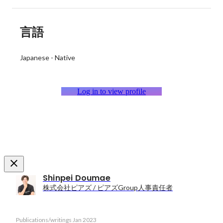
言語
Japanese
-
Native
Log in to view profile
Shinpei Doumae
株式会社ピアズ / ピアズGroup人事責任者
Publications/writings
Jan 2023