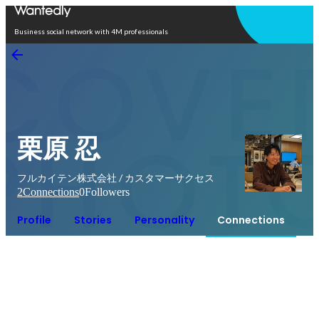
Open in app
Business social network with 4M professionals
栗原 忍
フルカイテン株式会社 / カスタマーサクセス
2
Connections
0
Followers
Profile
Stories
Personality
Connections