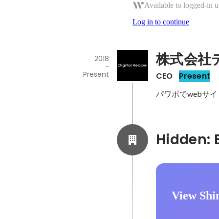
Available to logged-in u
Log in to continue
株式会社
2018
-
Present
CEO
Present
パワポでwebサイト
View Shin