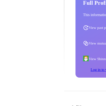
Full Prof
This informatio
View past p
View mutua
View Shinno
Log in to 