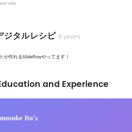
sers only
デジタルレシピ
8 years
が作れるSlideflowやってます！
Hidden: Education and Experience	
nosuke Ito's