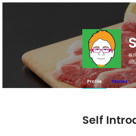
株式
48
C
Profile
Stories
Self Intr