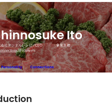
Shinnosuke Ito
会社デジタルレシピ / CEO
東京都
onnections
3
Followers
Personality
Connections
oduction